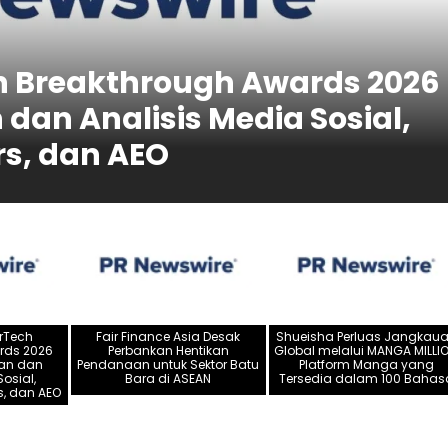
h Breakthrough Awards 2026
an Analisis Media Sosial,
ers, dan AEO
rTech
Fair Finance Asia Desak
Shueisha Perluas Jangkau
rds 2026
Perbankan Hentikan
Global melalui MANGA MILLIO
an dan
Pendanaan untuk Sektor Batu
Platform Manga yang
osial,
Bara di ASEAN
Tersedia dalam 100 Bahas
rs, dan AEO