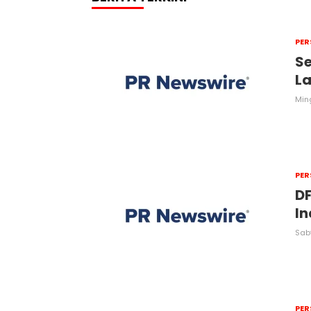
PER
Se
L
Min
PER
DF
In
Sabt
PER