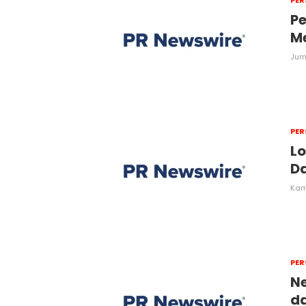
PER
Pe
Me
Juma
PER
Lo
Da
Kami
PER
Ne
d