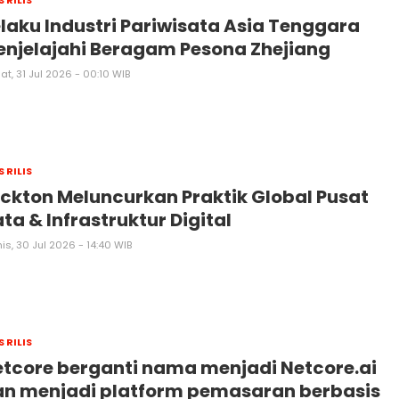
S RILIS
laku Industri Pariwisata Asia Tenggara
njelajahi Beragam Pesona Zhejiang
t, 31 Jul 2026 - 00:10 WIB
S RILIS
ckton Meluncurkan Praktik Global Pusat
ta & Infrastruktur Digital
s, 30 Jul 2026 - 14:40 WIB
S RILIS
tcore berganti nama menjadi Netcore.ai
an menjadi platform pemasaran berbasis