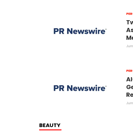
PER
Tw
As
M
Juma
PER
AI
Ge
Re
Juma
BEAUTY