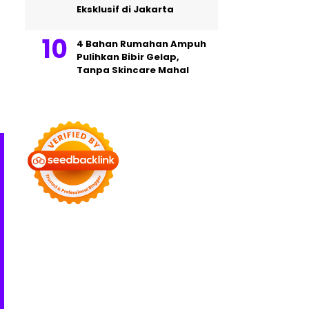
Eksklusif di Jakarta
4 Bahan Rumahan Ampuh
Pulihkan Bibir Gelap,
Tanpa Skincare Mahal
Health
Health
7 Buah-buahan Ternyata Bisa
Nomor 2 Bisa Turunkan R
Memicu Terjadinya Gangguan
Kanker, Ini 5 Manfaat T
Pencernaan, Salah Satunya
yang Terkenal untuk