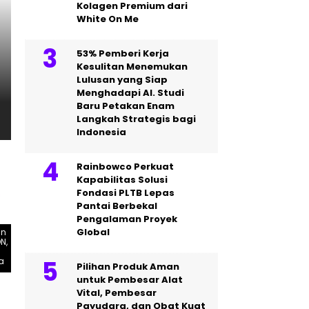
Kolagen Premium dari
White On Me
53% Pemberi Kerja
PERS RILIS
Kesulitan Menemukan
Fair Finance Asia Desak 
Lulusan yang Siap
Menghadapi AI. Studi
Pendanaan untuk Sektor B
Baru Petakan Enam
Langkah Strategis bagi
Indonesia
Rainbowco Perkuat
Kapabilitas Solusi
Fondasi PLTB Lepas
Pantai Berbekal
Pengalaman Proyek
Global
an
N,
a
Pilihan Produk Aman
untuk Pembesar Alat
Vital, Pembesar
Payudara, dan Obat Kuat