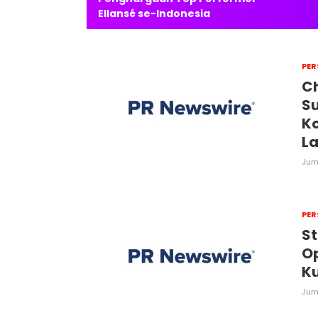
Ellansé se-Indonesia
PER
Ch
Su
Ko
L
Juma
PER
St
Op
Ku
Juma