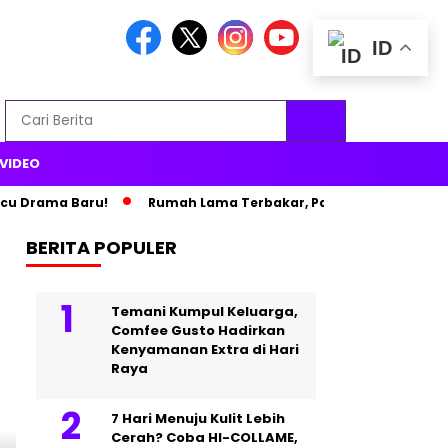
ID
VIDEO
ma Baru!
Rumah Lama Terbakar, Paris Hilton Pindah ke Istana 
BERITA POPULER
Headline
Temani Kumpul Keluarga,
Comfee Gusto Hadirkan
Kenyamanan Extra di Hari
Raya
7 Hari Menuju Kulit Lebih
Cerah? Coba HI-COLLAME,