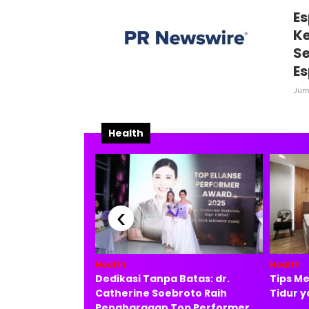
Es
Ke
S
Es
Juma
Health
‹
Health
Health
 Air Hangat
Dedikasi Tanpa Batas: dr.
Tips Me
untuk Kualitas
Catherine Soebroto Raih
Tidur y
Penghargaan Top Performer