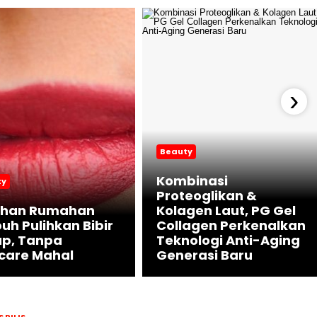
›
Beauty
Kombinasi
ty
Proteoglikan &
ahan Rumahan
Kolagen Laut, PG Gel
h Pulihkan Bibir
Collagen Perkenalkan
ap, Tanpa
Teknologi Anti-Aging
care Mahal
Generasi Baru