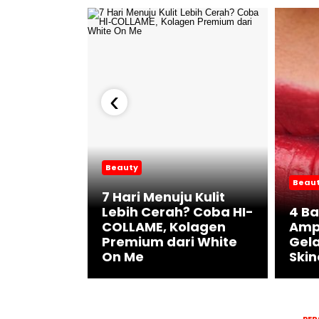
‹
Beauty
Beau
7 Hari Menuju Kulit
patkan
Lebih Cerah? Coba HI-
4 B
Impian
COLLAME, Kolagen
Ampu
get
Premium dari White
Gel
On Me
Skin