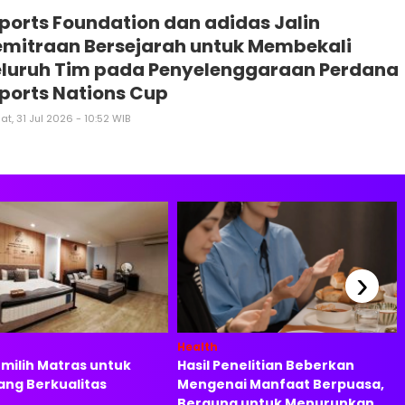
ports Foundation dan adidas Jalin
mitraan Bersejarah untuk Membekali
eluruh Tim pada Penyelenggaraan Perdana
ports Nations Cup
t, 31 Jul 2026 - 10:52 WIB
›
Health
milih Matras untuk
Hasil Penelitian Beberkan
ang Berkualitas
Mengenai Manfaat Berpuasa,
Berguna untuk Menurunkan