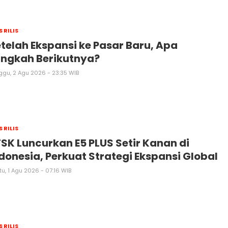
S RILIS
telah Ekspansi ke Pasar Baru, Apa
angkah Berikutnya?
ggu, 2 Agu 2026 - 23:35 WIB
S RILIS
SK Luncurkan E5 PLUS Setir Kanan di
donesia, Perkuat Strategi Ekspansi Global
u, 1 Agu 2026 - 07:16 WIB
S RILIS