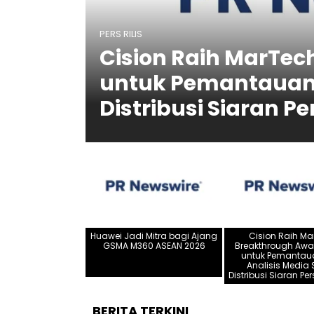
PERS RILIS
Cision Raih MarTec
untuk Pemantauan d
Distribusi Siaran P
Huawei Jadi Mitra bagi Ajang
Cision Raih Ma
GSMA M360 ASEAN 2026
Breakthrough Awa
untuk Pemantau
Analisis Media S
Distribusi Siaran Pe
BERITA TERKINI