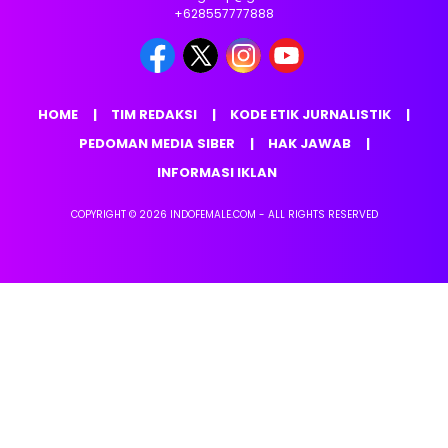
+628557777888
HOME
TIM REDAKSI
KODE ETIK JURNALISTIK
PEDOMAN MEDIA SIBER
HAK JAWAB
INFORMASI IKLAN
COPYRIGHT © 2026 INDOFEMALE.COM - ALL RIGHTS RESERVED