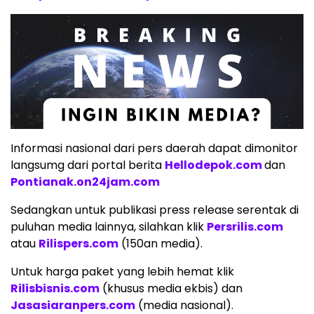
Informasi nasional dari pers daerah dapat dimonitor
langsumg dari portal berita
Hellodepok.com
dan
Pontianak.on24jam.com
Sedangkan untuk publikasi press release serentak di
puluhan media lainnya, silahkan klik
Persrilis.com
atau
Rilispers.com
(150an media).
Untuk harga paket yang lebih hemat klik
Rilisbisnis.com
(khusus media ekbis) dan
Jasasiaranpers.com
(media nasional).