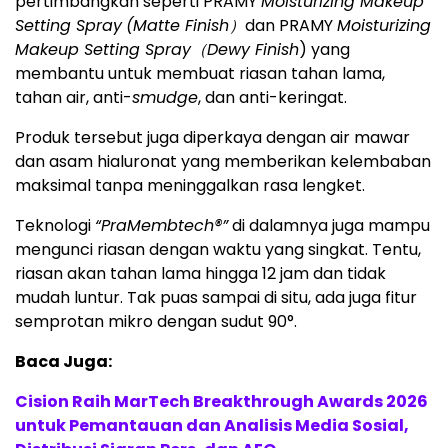
pertimbangkan seperti PRAMY
Moisturizing Makeup
Setting Spray
(Matte Finish
）
dan PRAMY
Moisturizing
Makeup Setting Spray
（Dewy Finish
) yang
membantu untuk membuat riasan tahan lama,
tahan air, anti-
smudge
, dan anti-keringat.
Produk tersebut juga diperkaya dengan air mawar
dan asam hialuronat yang memberikan kelembaban
maksimal tanpa meninggalkan rasa lengket.
Teknologi
“PraMembtech®”
di dalamnya juga mampu
mengunci riasan dengan waktu yang singkat. Tentu,
riasan akan tahan lama hingga 12 jam dan tidak
mudah luntur. Tak puas sampai di situ, ada juga fitur
semprotan mikro dengan sudut 90°.
Baca Juga:
Cision Raih MarTech Breakthrough Awards 2026
untuk Pemantauan dan Analisis Media Sosial,