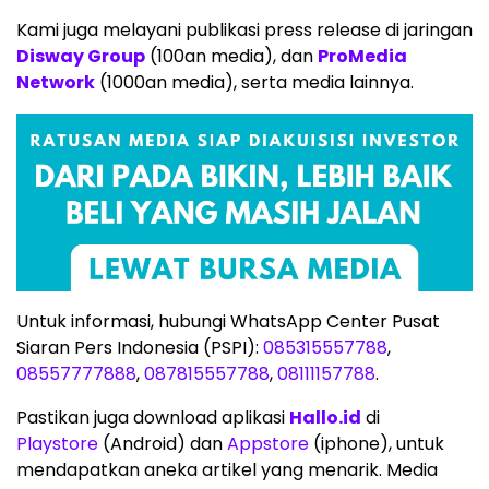
Kami juga melayani publikasi press release di jaringan
Disway Group
(100an media), dan
ProMedia
Network
(1000an media), serta media lainnya.
Untuk informasi, hubungi WhatsApp Center Pusat
Siaran Pers Indonesia (PSPI):
085315557788
,
08557777888
,
087815557788
,
08111157788
.
Pastikan juga download aplikasi
Hallo.id
di
Playstore
(Android) dan
Appstore
(iphone), untuk
mendapatkan aneka artikel yang menarik. Media