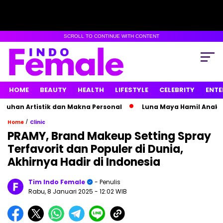
SCROLL TO CONTINUE WITH CONTENT
HOME
BEAUTY
HEALTH
LIFESTYLE
CELEBRITY
ENTE
 Artistik dan Makna Personal
Luna Maya Hamil Anak Kemba
/
Home
Clinic
PRAMY, Brand Makeup Setting Spray
Terfavorit dan Populer di Dunia,
Akhirnya Hadir di Indonesia
Tim Indo Female
- Penulis
Rabu, 8 Januari 2025
- 12:02 WIB