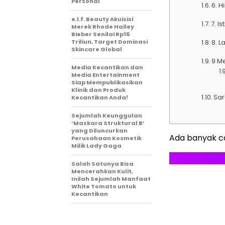
Personal
6. H
e.l.f. Beauty Akuisisi
7. I
Merek Rhode Hailey
Bieber Senilai Rp16
Triliun, Target Dominasi
8. 
Skincare Global
9 M
Media Kecantikan dan
Media Entertainment
Siap Mempublikasikan
Klinik dan Produk
Sar
Kecantikan Anda!
Sejumlah Keunggulan
‘Maskara Struktural B’
yang Diluncurkan
Ada banyak c
Perusahaan Kosmetik
Milik Lady Gaga
Salah Satunya Bisa
Mencerahkan Kulit,
Inilah Sejumlah Manfaat
White Tomato untuk
Kecantikan