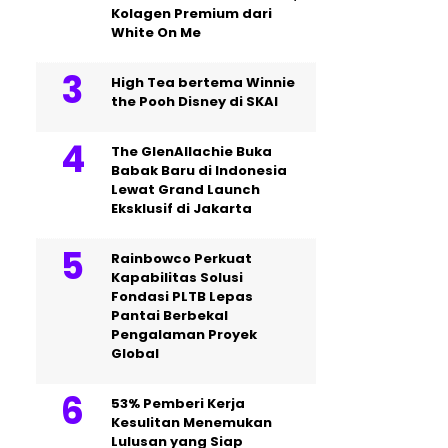
Kolagen Premium dari
White On Me
High Tea bertema Winnie
the Pooh Disney di SKAI
The GlenAllachie Buka
Babak Baru di Indonesia
Lewat Grand Launch
Eksklusif di Jakarta
Rainbowco Perkuat
Kapabilitas Solusi
Fondasi PLTB Lepas
Pantai Berbekal
Pengalaman Proyek
Global
53% Pemberi Kerja
Kesulitan Menemukan
Lulusan yang Siap