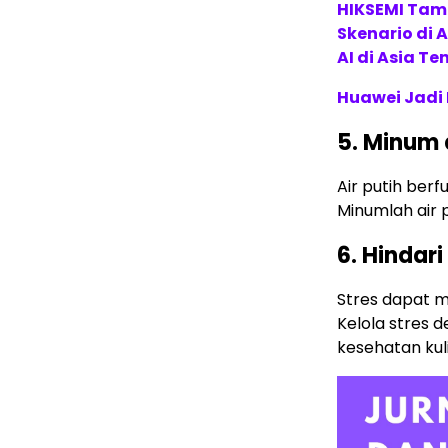
HIKSEMI Tam
Skenario di
AI di Asia T
Huawei Jadi
5. Minum 
Air putih ber
Minumlah air p
6. Hindari
Stres dapat m
Kelola stres 
kesehatan kuli