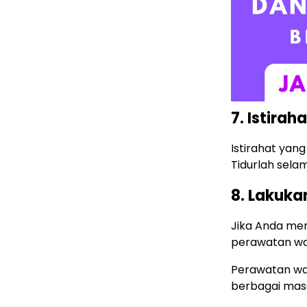
7. Istira
Istirahat yan
Tidurlah sela
8. Lakuka
Jika Anda mem
perawatan waja
Perawatan wa
berbagai masal