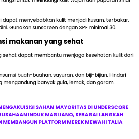
fungsi untuk melindungi kulit wajah dari paparan sinar
i dapat menyebabkan kulit menjadi kusam, terbakar,
ini. Gunakan sunscreen dengan SPF minimal 30.
msi makanan yang sehat
 sehat dapat membantu menjaga kesehatan kulit dari
sumsi buah-buahan, sayuran, dan biji-bijian. Hindari
 mengandung banyak gula, lemak, dan garam.
MENGAKUISISI SAHAM MAYORITAS DI UNDERSCORE
ERUSAHAAN INDUK MAGLIANO, SEBAGAI LANGKAH
M MEMBANGUN PLATFORM MEREK MEWAH ITALIA