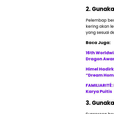
2. Gunak
Pelembap berf
kering akan l
yang sesuai de
Baca Juga:
16th Worldwi
Dragon Award
Himel Hadirk
“Dream Hom
FAMILIARITÉ
Karya Puitis
3. Gunaka