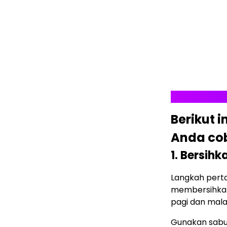
Berikut 
Anda co
1. Bersihk
Langkah pert
membersihkann
pagi dan mala
Gunakan sabun