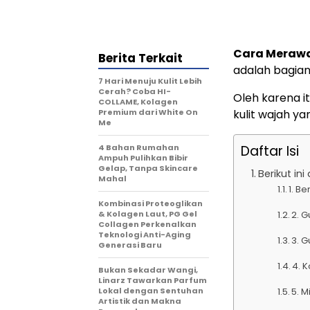
Cara Meraw
Berita Terkait
adalah bagian 
7 Hari Menuju Kulit Lebih
Cerah? Coba HI-
Oleh karena i
COLLAME, Kolagen
Premium dari White On
kulit wajah ya
Me
4 Bahan Rumahan
Daftar Isi
Ampuh Pulihkan Bibir
Gelap, Tanpa Skincare
Berikut in
Mahal
1. B
Kombinasi Proteoglikan
& Kolagen Laut, PG Gel
2. 
Collagen Perkenalkan
Teknologi Anti-Aging
3. 
Generasi Baru
4. 
Bukan Sekadar Wangi,
Linarz Tawarkan Parfum
Lokal dengan Sentuhan
5. M
Artistik dan Makna