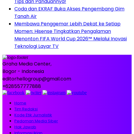
Tips dan Panduannya!
Coda dan EKRAF Buka Akses Pengembang Gim
Tanah Air
Membawa Penggemar Lebih Dekat ke Setiap
Momen: Hisense Tingkatkan Pengalaman
Menonton FIFA World Cup 2026™ Melalui Inovasi
Teknologi Layar TV
Graha Media Center,
Bogor - Indonesia
editorhellogroup@gmail.com
+628557777888
Home
Tim Redaksi
Kode Etik Jurnalistik
Pedoman Media Siber
Hak Jawab
Informasi Iklan