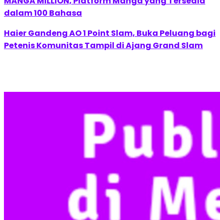
MANGA MILLION, Platform Manga yang Tersedia
dalam 100 Bahasa
Haier Gandeng AO 1 Point Slam, Buka Peluang bagi
Petenis Komunitas Tampil di Ajang Grand Slam