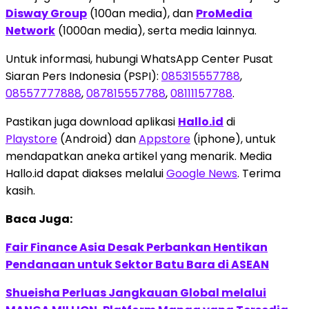
Disway Group
(100an media), dan
ProMedia
Network
(1000an media), serta media lainnya.
Untuk informasi, hubungi WhatsApp Center Pusat
Siaran Pers Indonesia (PSPI):
085315557788
,
08557777888
,
087815557788
,
08111157788
.
Pastikan juga download aplikasi
Hallo.id
di
Playstore
(Android) dan
Appstore
(iphone), untuk
mendapatkan aneka artikel yang menarik. Media
Hallo.id dapat diakses melalui
Google News
. Terima
kasih.
Baca Juga:
Fair Finance Asia Desak Perbankan Hentikan
Pendanaan untuk Sektor Batu Bara di ASEAN
Shueisha Perluas Jangkauan Global melalui