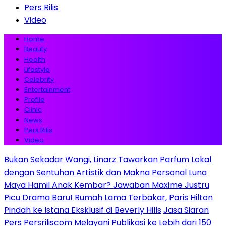
Pers Rilis
Video
Home
Beauty
Health
Lifestyle
Celebrity
Entertainment
Profile
Clinic
News
Pers Rilis
Video
Bukan Sekadar Wangi, Linarz Tawarkan Parfum Lokal
dengan Sentuhan Artistik dan Makna Personal
Luna
Maya Hamil Anak Kembar? Jawaban Maxime Justru
Picu Drama Baru!
Rumah Lama Terbakar, Paris Hilton
Pindah ke Istana Eksklusif di Beverly Hills
Jasa Siaran
Pers Persriliscom Melayani Publikasi ke Lebih dari 150