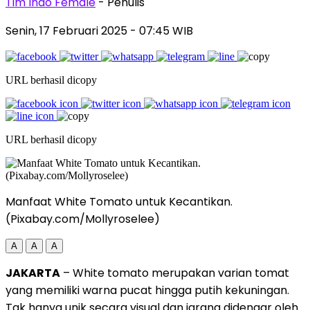
Tim Indo Female
- Penulis
Senin, 17 Februari 2025
- 07:45 WIB
URL berhasil dicopy
URL berhasil dicopy
Manfaat White Tomato untuk Kecantikan.
(Pixabay.com/Mollyroselee)
A
A
A
JAKARTA
– White tomato merupakan varian tomat
yang memiliki warna pucat hingga putih kekuningan.
Tak hanya unik secara visual dan jarang didengar oleh