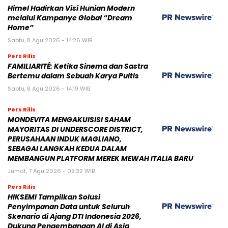
Himel Hadirkan Visi Hunian Modern
melalui Kampanye Global “Dream
Home”
Sabtu, 8 Agu 2026 - 14:26 WIB
Pers Rilis
FAMILIARITÉ: Ketika Sinema dan Sastra
Bertemu dalam Sebuah Karya Puitis
Sabtu, 8 Agu 2026 - 14:19 WIB
Pers Rilis
MONDEVITA MENGAKUISISI SAHAM
MAYORITAS DI UNDERSCORE DISTRICT,
PERUSAHAAN INDUK MAGLIANO,
SEBAGAI LANGKAH KEDUA DALAM
MEMBANGUN PLATFORM MEREK MEWAH ITALIA BARU
Jumat, 7 Agu 2026 - 09:32 WIB
Pers Rilis
HIKSEMI Tampilkan Solusi
Penyimpanan Data untuk Seluruh
Skenario di Ajang DTI Indonesia 2026,
Dukung Pengembangan AI di Asia