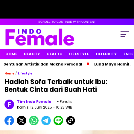
SCROLL TO CONTINUE WITH CONTENT
HOME
BEAUTY
HEALTH
LIFESTYLE
CELEBRITY
ENTE
tuhan Artistik dan Makna Personal
Luna Maya Hamil Anak K
/
Home
Lifestyle
Hadiah Sofa Terbaik untuk Ibu:
Bentuk Cinta dari Buah Hati
Tim Indo Female
- Penulis
Kamis, 12 Juni 2025
- 10:23 WIB