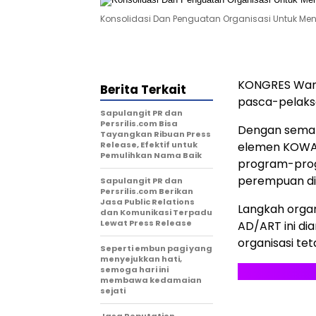
Konsolidasi Dan Penguatan Organisasi Untuk Men
KONGRES Wani
Berita Terkait
pasca-pelaksa
Sapulangit PR dan
Persrilis.com Bisa
Dengan semang
Tayangkan Ribuan Press
Release, Efektif untuk
elemen KOWAN
Pemulihkan Nama Baik
program-prog
perempuan di 
Sapulangit PR dan
Persrilis.com Berikan
Jasa Public Relations
Langkah organ
dan Komunikasi Terpadu
Lewat Press Release
AD/ART ini d
organisasi tet
Seperti embun pagi yang
menyejukkan hati,
semoga hari ini
membawa kedamaian
sejati