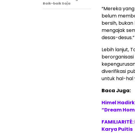
Baik-baik Saǰa
“Mereka yang 
belum membac
bersih, bukan
mengajak sem
desas-desus.”
Lebih lanjut,
berorganisasi
kepengurusan 
diverifikasi p
untuk hal-hal 
Baca Juga:
Himel Hadirk
“Dream Hom
FAMILIARITÉ
Karya Puitis