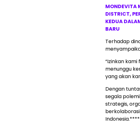
MONDEVITA 
DISTRICT, P
KEDUA DALA
BARU
Terhadap dina
menyampaikan
“Izinkan kami
menunggu kerj
yang akan kam
Dengan tuntas
segala polemi
strategis, or
berkolaboras
Indonesia.****