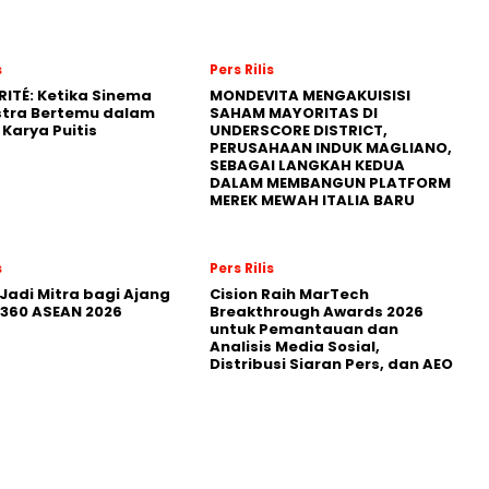
s
Pers Rilis
RITÉ: Ketika Sinema
MONDEVITA MENGAKUISISI
stra Bertemu dalam
SAHAM MAYORITAS DI
Karya Puitis
UNDERSCORE DISTRICT,
PERUSAHAAN INDUK MAGLIANO,
SEBAGAI LANGKAH KEDUA
DALAM MEMBANGUN PLATFORM
MEREK MEWAH ITALIA BARU
s
Pers Rilis
Jadi Mitra bagi Ajang
Cision Raih MarTech
360 ASEAN 2026
Breakthrough Awards 2026
untuk Pemantauan dan
Analisis Media Sosial,
Distribusi Siaran Pers, dan AEO