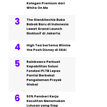
Kolagen Premium dari
White On Me
The GlenAllachie Buka
Babak Baru di Indonesia
Lewat Grand Launch
Eksklusif di Jakarta
High Tea bertema Winnie
the Pooh Disney di SKAI
Rainbowco Perkuat
Kapabilitas Solusi
Fondasi PLTB Lepas
Pantai Berbekal
Pengalaman Proyek
Global
53% Pemberi Kerja
Kesulitan Menemukan
Lulusan yang Siap