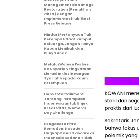
Jasa Reputation
Management dan Image
Restoration (Pemulihan
Citra) dengan
Implementasi Publikasi
Press Release
Hindari Pertanyaan Tak
Berempati Saat Kumpul
Keluarga, Jangan Tanya
Kapan Menikah dan
Punya Anak
Melalui Women Festive,
BCA Syariah Tingkatkan
Lierasi Inklusi Keangan
Syariah kepada Kaum
Perempuan
KOWANI menega
Hops Entertainment
Tantang Perempuan
steril dari se
Indonesia untuk Unjuk
praktis dari lu
Kreativitas, Women’s
Day Challenge
Sekretaris Je
Pengacara Pitra
bahwa fokus u
Romadoni Nasution
Ungkap Bisnis Skincare di
polemik yang t
Indonesia Sedang Tidak