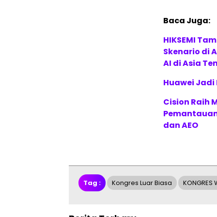
Baca Juga:
HIKSEMI Tam
Skenario di
AI di Asia T
Huawei Jadi
Cision Raih
Pemantauan d
dan AEO
Tag :
Kongres Luar Biasa
KONGRES W