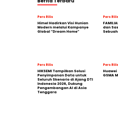
Berita Terbaru
Pers Rilis
Pers Rili
Himel Hadirkan Visi Hunian
FAMILIA
Modern melalui Kampanye
dan Sa
Global “Dream Home”
Sebuah 
Pers Rilis
Pers Rili
HIKSEMI Tampilkan Solusi
Huawei 
Penyimpanan Data untuk
GSMA M
Seluruh Skenario di Ajang DTI
Indonesia 2026, Dukung
Pengembangan AI di Asia
Tenggara