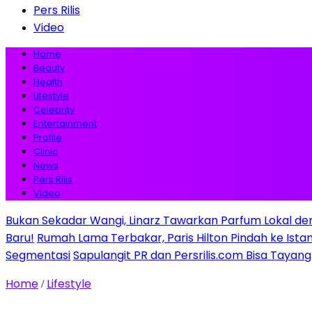
Pers Rilis
Video
Home
Beauty
Health
Lifestyle
Celebrity
Entertainment
Profile
Clinic
News
Pers Rilis
Video
Bukan Sekadar Wangi, Linarz Tawarkan Parfum Lokal de
Baru!
Rumah Lama Terbakar, Paris Hilton Pindah ke Istana 
Segmentasi
Sapulangit PR dan Persrilis.com Bisa Tayan
Home
Lifestyle
/