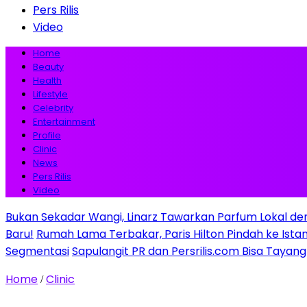
Pers Rilis
Video
Home
Beauty
Health
Lifestyle
Celebrity
Entertainment
Profile
Clinic
News
Pers Rilis
Video
Bukan Sekadar Wangi, Linarz Tawarkan Parfum Lokal de
Baru!
Rumah Lama Terbakar, Paris Hilton Pindah ke Istana 
Segmentasi
Sapulangit PR dan Persrilis.com Bisa Tayan
Home
Clinic
/