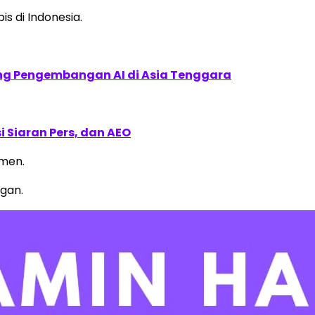
s di Indonesia.
ung Pengembangan AI di Asia Tenggara
 Siaran Pers, dan AEO
tmen.
gan.