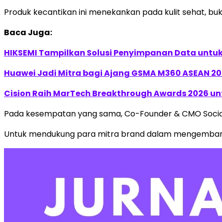
Produk kecantikan ini menekankan pada kulit sehat, buk
Baca Juga:
HIKSEMI Tampilkan Solusi Penyimpanan Data untuk 
Huawei Jadi Mitra bagi Ajang GSMA M360 ASEAN 2
Cision Raih MarTech Breakthrough Awards 2026 untu
Pada kesempatan yang sama, Co-Founder & CMO Social 
Untuk mendukung para mitra brand dalam mengembang