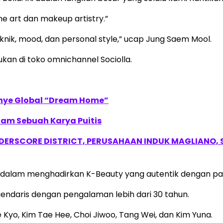
e art dan makeup artistry.”
nik, mood, dan personal style,” ucap Jung Saem Mool.
an di toko omnichannel Sociolla.
anye Global “Dream Home”
lam Sebuah Karya Puitis
NDERSCORE DISTRICT, PERUSAHAAN INDUK MAGLIANO
lla dalam menghadirkan K-Beauty yang autentik dengan par
ndaris dengan pengalaman lebih dari 30 tahun.
ye Kyo, Kim Tae Hee, Choi Jiwoo, Tang Wei, dan Kim Yuna.