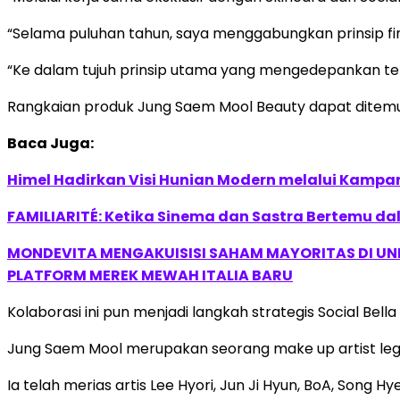
“Selama puluhan tahun, saya menggabungkan prinsip fin
“Ke dalam tujuh prinsip utama yang mengedepankan tek
Rangkaian produk Jung Saem Mool Beauty dapat ditemuk
Baca Juga:
Himel Hadirkan Visi Hunian Modern melalui Kamp
FAMILIARITÉ: Ketika Sinema dan Sastra Bertemu da
MONDEVITA MENGAKUISISI SAHAM MAYORITAS DI U
PLATFORM MEREK MEWAH ITALIA BARU
Kolaborasi ini pun menjadi langkah strategis Social Be
Jung Saem Mool merupakan seorang make up artist lege
Ia telah merias artis Lee Hyori, Jun Ji Hyun, BoA, Song H