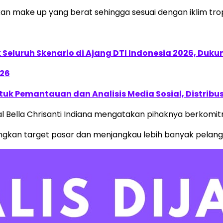
an make up yang berat sehingga sesuai dengan iklim tropi
Seluruh Skenario di Ajang DTI Indonesia 2026, Duk
026
k Pemantauan dan Analisis Media Sosial, Distribusi
Bella Chrisanti Indiana mengatakan pihaknya berkomi
kan target pasar dan menjangkau lebih banyak pelang