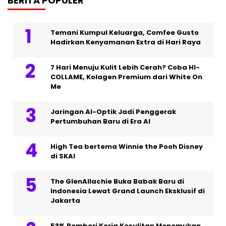
BERITA POPULER
Temani Kumpul Keluarga, Comfee Gusto
Hadirkan Kenyamanan Extra di Hari Raya
7 Hari Menuju Kulit Lebih Cerah? Coba HI-
COLLAME, Kolagen Premium dari White On
Me
Jaringan AI-Optik Jadi Penggerak
Pertumbuhan Baru di Era AI
High Tea bertema Winnie the Pooh Disney
di SKAI
The GlenAllachie Buka Babak Baru di
Indonesia Lewat Grand Launch Eksklusif di
Jakarta
53% Pemberi Kerja Kesulitan Menemukan