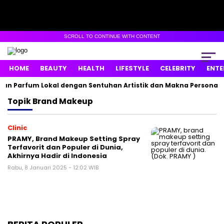
SCROLL TO CONTINUE WITH CONTENT
HOME
BEAUTY
HEALTH
LIFESTYLE
CELEBRITY
ENTE
an Parfum Lokal dengan Sentuhan Artistik dan Makna Personal
Topik
Brand Makeup
Clinic
PRAMY, Brand Makeup Setting Spray
Terfavorit dan Populer di Dunia,
Akhirnya Hadir di Indonesia
Rabu, 8 Januari 2025 - 12:02 WIB