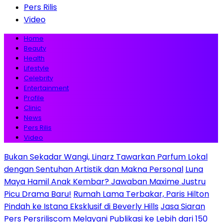
Pers Rilis
Video
Home
Beauty
Health
Lifestyle
Celebrity
Entertainment
Profile
Clinic
News
Pers Rilis
Video
Bukan Sekadar Wangi, Linarz Tawarkan Parfum Lokal
dengan Sentuhan Artistik dan Makna Personal
Luna
Maya Hamil Anak Kembar? Jawaban Maxime Justru
Picu Drama Baru!
Rumah Lama Terbakar, Paris Hilton
Pindah ke Istana Eksklusif di Beverly Hills
Jasa Siaran
Pers Persriliscom Melayani Publikasi ke Lebih dari 150