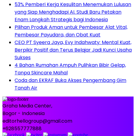
53% Pemberi Kerja Kesulitan Menemukan Lulusan
yang Siap Menghadapi AI. Studi Baru Petakan
Enam Langkah Strategis bagi Indonesia
Pilihan Produk Aman untuk Pembesar Alat Vital,
Pembesar Payudara, dan Obat Kuat
CEO PT Syeera Jaya, Evy Indahwaty: Mental Kuat,
Berpikir Positif dan Terus Belajar Jadi Kunci Usaha
Sukses
4 Bahan Rumahan Ampuh Pulihkan Bibir Gelap,
Tanpa Skincare Mahal
Coda dan EKRAF Buka Akses Pengembang Gim
Tanah Air
Graha Media Center,
Bogor - Indonesia
editorhellogroup@gmail.com
+628557777888