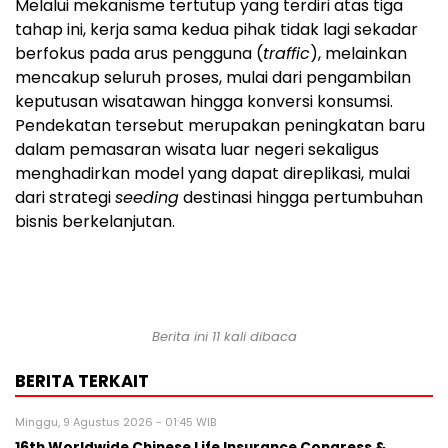
Melalui mekanisme tertutup yang terdiri atas tiga
tahap ini, kerja sama kedua pihak tidak lagi sekadar
berfokus pada arus pengguna (
traffic
), melainkan
mencakup seluruh proses, mulai dari pengambilan
keputusan wisatawan hingga konversi konsumsi.
Pendekatan tersebut merupakan peningkatan baru
dalam pemasaran wisata luar negeri sekaligus
menghadirkan model yang dapat direplikasi, mulai
dari strategi
seeding
destinasi hingga pertumbuhan
bisnis berkelanjutan.
Berita ini 11 kali dibaca
BERITA TERKAIT
Minggu, 9 Agustus 2026 - 01:45 WIB
16th Worldwide Chinese Life Insurance Congress &