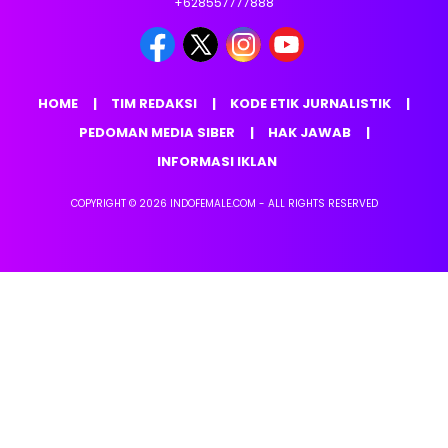
+628557777888
HOME
TIM REDAKSI
KODE ETIK JURNALISTIK
PEDOMAN MEDIA SIBER
HAK JAWAB
INFORMASI IKLAN
COPYRIGHT © 2026 INDOFEMALE.COM - ALL RIGHTS RESERVED