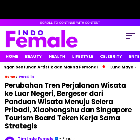
SCROLL TO CONTINUE WITH CONTENT
HOME
BEAUTY
HEALTH
LIFESTYLE
CELEBRITY
ENTE
n Sentuhan Artistik dan Makna Personal
Luna Maya Hamil A
/
Home
Pers Rilis
Perubahan Tren Perjalanan Wisata
ke Luar Negeri, Bergeser dari
Panduan Wisata Menuju Selera
Pribadi, Xiaohongshu dan Singapore
Tourism Board Teken Kerja Sama
Strategis
Tim Indo Female
- Penulis