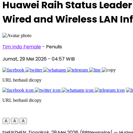
Huawei Raih Status Leader
Wired and Wireless LAN In
Tim Indo Female
- Penulis
Jumat, 29 Mei 2026
- 04:57 WIB
URL berhasil dicopy
URL berhasil dicopy
A
A
A
SHENZHEN, Tiongkok, 29 Mei 2026 /PRNewswire/ — Huawe