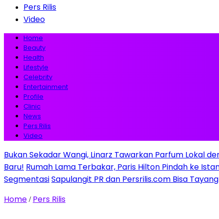
Pers Rilis
Video
Home
Beauty
Health
Lifestyle
Celebrity
Entertainment
Profile
Clinic
News
Pers Rilis
Video
Bukan Sekadar Wangi, Linarz Tawarkan Parfum Lokal de
Baru!
Rumah Lama Terbakar, Paris Hilton Pindah ke Istana 
Segmentasi
Sapulangit PR dan Persrilis.com Bisa Tayan
Home
Pers Rilis
/