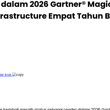
 dalam 2026 Gartner® Magi
frastructure Empat Tahun B
i kembali meraih status sebagai Leader dalam 2026 Gart