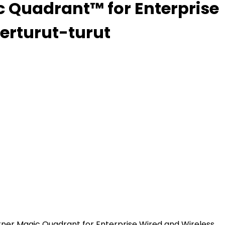
c Quadrant™ for Enterprise
erturut-turut
ner Magic Quadrant for Enterprise Wired and Wireless