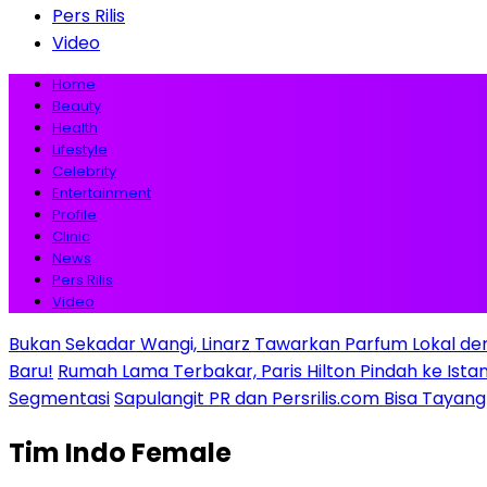
Pers Rilis
Video
Home
Beauty
Health
Lifestyle
Celebrity
Entertainment
Profile
Clinic
News
Pers Rilis
Video
Bukan Sekadar Wangi, Linarz Tawarkan Parfum Lokal de
Baru!
Rumah Lama Terbakar, Paris Hilton Pindah ke Istana 
Segmentasi
Sapulangit PR dan Persrilis.com Bisa Tayan
Tim Indo Female