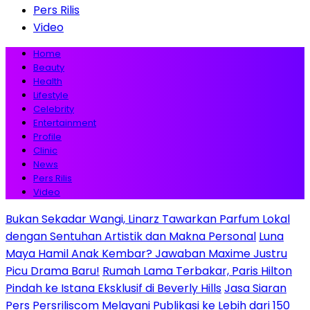
Pers Rilis
Video
Home
Beauty
Health
Lifestyle
Celebrity
Entertainment
Profile
Clinic
News
Pers Rilis
Video
Bukan Sekadar Wangi, Linarz Tawarkan Parfum Lokal
dengan Sentuhan Artistik dan Makna Personal
Luna
Maya Hamil Anak Kembar? Jawaban Maxime Justru
Picu Drama Baru!
Rumah Lama Terbakar, Paris Hilton
Pindah ke Istana Eksklusif di Beverly Hills
Jasa Siaran
Pers Persriliscom Melayani Publikasi ke Lebih dari 150