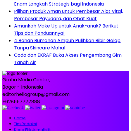
Enam Langkah Strategis bagi Indonesia
Pilihan Produk Aman untuk Pembesar Alat Vital,
Pembesar Payudara, dan Obat Kuat
Amankah Make Up untuk Anak-anak? Berikut
Tips dan Panduannya!
4 Bahan Rumahan Ampuh Pulihkan Bibir Gelap,
Tanpa Skincare Mahal
Coda dan EKRAF Buka Akses Pengembang Gim
Tanah Air
Graha Media Center,
Bogor - Indonesia
editorhellogroup@gmail.com
+628557777888
Home
Tim Redaksi
Kode Etik Jurnalistik