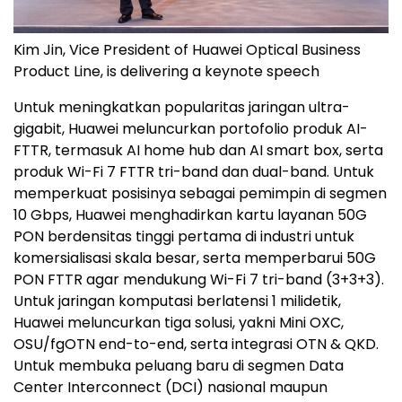
Kim Jin, Vice President of Huawei Optical Business
Product Line, is delivering a keynote speech
Untuk meningkatkan popularitas jaringan ultra-
gigabit, Huawei meluncurkan portofolio produk AI-
FTTR, termasuk AI home hub dan AI smart box, serta
produk Wi-Fi 7 FTTR tri-band dan dual-band. Untuk
memperkuat posisinya sebagai pemimpin di segmen
10 Gbps, Huawei menghadirkan kartu layanan 50G
PON berdensitas tinggi pertama di industri untuk
komersialisasi skala besar, serta memperbarui 50G
PON FTTR agar mendukung Wi-Fi 7 tri-band (3+3+3).
Untuk jaringan komputasi berlatensi 1 milidetik,
Huawei meluncurkan tiga solusi, yakni Mini OXC,
OSU/fgOTN end-to-end, serta integrasi OTN & QKD.
Untuk membuka peluang baru di segmen Data
Center Interconnect (DCI) nasional maupun