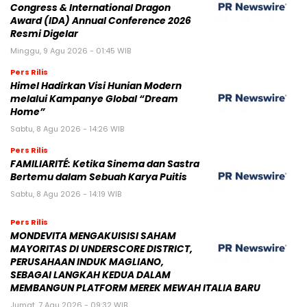
Congress & International Dragon
Award (IDA) Annual Conference 2026
Resmi Digelar
Minggu, 9 Agu 2026 - 01:45 WIB
Pers Rilis
Himel Hadirkan Visi Hunian Modern
melalui Kampanye Global “Dream
Home”
Sabtu, 8 Agu 2026 - 14:26 WIB
Pers Rilis
FAMILIARITÉ: Ketika Sinema dan Sastra
Bertemu dalam Sebuah Karya Puitis
Sabtu, 8 Agu 2026 - 14:19 WIB
Pers Rilis
MONDEVITA MENGAKUISISI SAHAM
MAYORITAS DI UNDERSCORE DISTRICT,
PERUSAHAAN INDUK MAGLIANO,
SEBAGAI LANGKAH KEDUA DALAM
MEMBANGUN PLATFORM MEREK MEWAH ITALIA BARU
Jumat, 7 Agu 2026 - 09:32 WIB