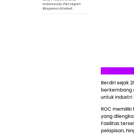
Indonesia, Percepat
Ekspansi Global
Berdiri sejak 
berkembang m
untuk industri
ROC memiliki f
yang dilengka
Fasilitas ters
pelapisan, hin