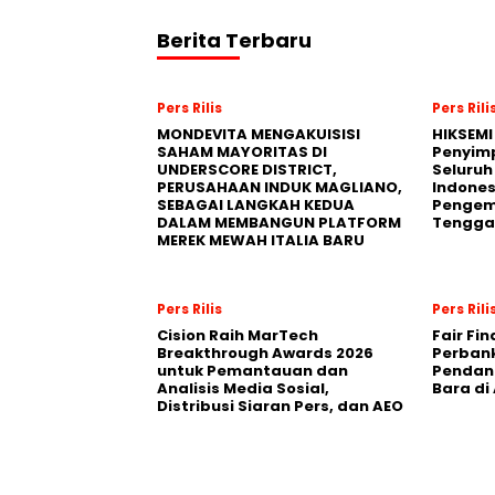
Berita Terbaru
Pers Rilis
Pers Rili
MONDEVITA MENGAKUISISI
HIKSEMI
SAHAM MAYORITAS DI
Penyim
UNDERSCORE DISTRICT,
Seluruh
PERUSAHAAN INDUK MAGLIANO,
Indones
SEBAGAI LANGKAH KEDUA
Pengemb
DALAM MEMBANGUN PLATFORM
Tengga
MEREK MEWAH ITALIA BARU
Pers Rilis
Pers Rili
Cision Raih MarTech
Fair Fi
Breakthrough Awards 2026
Perban
untuk Pemantauan dan
Pendana
Analisis Media Sosial,
Bara di
Distribusi Siaran Pers, dan AEO