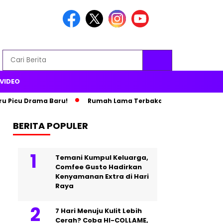
VIDEO
u Drama Baru!
Rumah Lama Terbakar, Paris Hilton Pindah ke Is
BERITA POPULER
Temani Kumpul Keluarga,
Comfee Gusto Hadirkan
Kenyamanan Extra di Hari
Raya
7 Hari Menuju Kulit Lebih
Cerah? Coba HI-COLLAME,