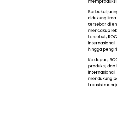
memproduksi p
Berbekal jari
didukung lima 
tersebar di en
mencakup lebi
tersebut, RO
internasional
hingga pengir
Ke depan, ROC
produksi, da
internasional
mendukung pe
transisi menuj