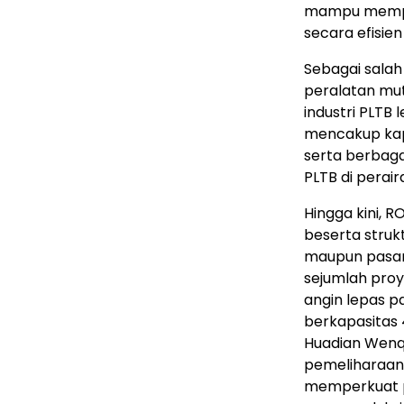
mampu mempro
secara efisie
Sebagai salah
peralatan mu
industri PLTB 
mencakup kapa
serta berbaga
PLTB di perai
Hingga kini, 
beserta struk
maupun pasar 
sejumlah proye
angin lepas p
berkapasitas 4
Huadian Wenqi
pemeliharaan 
memperkuat 