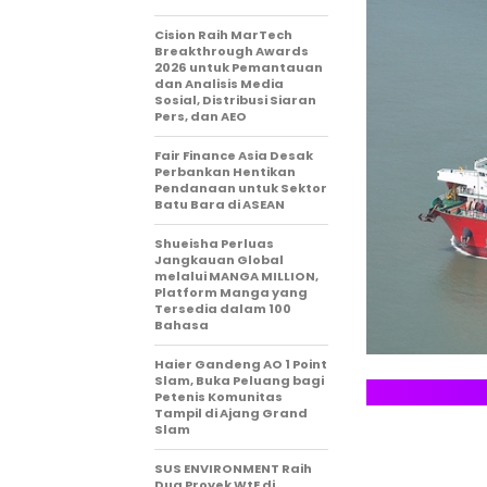
Cision Raih MarTech
Breakthrough Awards
2026 untuk Pemantauan
dan Analisis Media
Sosial, Distribusi Siaran
Pers, dan AEO
Fair Finance Asia Desak
Perbankan Hentikan
Pendanaan untuk Sektor
Batu Bara di ASEAN
Shueisha Perluas
Jangkauan Global
melalui MANGA MILLION,
Platform Manga yang
Tersedia dalam 100
Bahasa
Haier Gandeng AO 1 Point
Slam, Buka Peluang bagi
Petenis Komunitas
Tampil di Ajang Grand
Slam
SUS ENVIRONMENT Raih
Dua Proyek WtE di