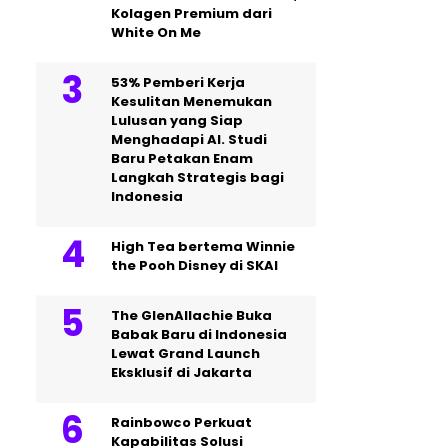
Kolagen Premium dari
White On Me
53% Pemberi Kerja
Kesulitan Menemukan
Lulusan yang Siap
Menghadapi AI. Studi
Baru Petakan Enam
Langkah Strategis bagi
Indonesia
High Tea bertema Winnie
the Pooh Disney di SKAI
The GlenAllachie Buka
Babak Baru di Indonesia
Lewat Grand Launch
Eksklusif di Jakarta
Rainbowco Perkuat
Kapabilitas Solusi