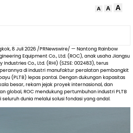
A
A
A
kok, 8 Juli 2026 /PRNewswire/ — Nantong Rainbow
gineering Equipment Co., Ltd. (ROC), anak usaha Jiangsu
Industries Co., Ltd. (RHI) (SZSE: 002483), terus
erannya di industri manufaktur peralatan pembangkit
a bayu (PLTB) lepas pantai. Dengan dukungan kapasitas
ala besar, rekam jejak proyek internasional, dan
nan global, ROC mendukung pertumbuhan industri PLTB
i seluruh dunia melalui solusi fondasi yang andal.