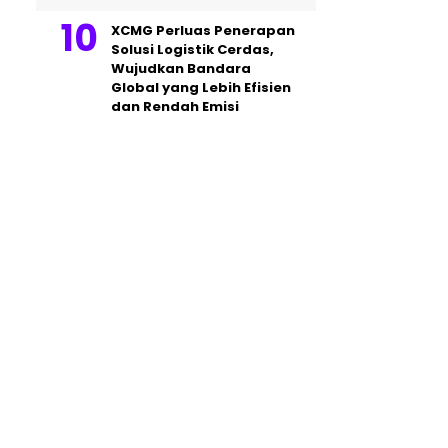
XCMG Perluas Penerapan
Solusi Logistik Cerdas,
Wujudkan Bandara
Global yang Lebih Efisien
dan Rendah Emisi