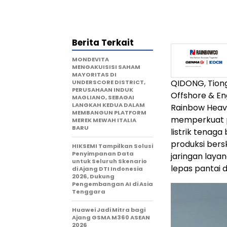
Berita Terkait
MONDEVITA
MENGAKUISISI SAHAM
MAYORITAS DI
QIDONG, Tiong
UNDERSCORE DISTRICT,
PERUSAHAAN INDUK
Offshore & En
MAGLIANO, SEBAGAI
LANGKAH KEDUA DALAM
Rainbow Heavy 
MEMBANGUN PLATFORM
memperkuat p
MEREK MEWAH ITALIA
BARU
listrik tenag
produksi bersk
HIKSEMI Tampilkan Solusi
Penyimpanan Data
jaringan laya
untuk Seluruh Skenario
lepas pantai d
di Ajang DTI Indonesia
2026, Dukung
Pengembangan AI di Asia
Tenggara
Huawei Jadi Mitra bagi
Ajang GSMA M360 ASEAN
2026