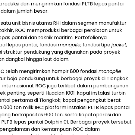
duksi dan mengirimkan fondasi PLTB lepas pantai
n dalam jumlah besar.
 satu unit bisnis utama RHI dalam segmen manufaktur
takhir, ROC memproduksi berbagai peralatan untuk
lepas pantai dan teknik maritim. Portofolionya
l lepas pantai, fondasi
monopile
, fondasi tipe
jacket
,
i struktur pendukung yang digunakan pada proyek
ran dangkal hingga laut dalam.
ROC telah mengirimkan hampir 800 fondasi
monopile
tur baja pendukung untuk berbagai proyek di Tiongkok
internasional. ROC juga terlibat dalam pembangunan
k penting, seperti Huadian 1001, kapal instalasi turbin
antai pertama di Tiongkok; kapal pengangkut berat
.000 ton milik IHC; platform instalasi PLTB lepas pantai
ang berkapasitas 600 ton; serta kapal operasi dan
PLTB lepas pantai Dolphin 01. Berbagai proyek tersebut
pengalaman dan kemampuan ROC dalam