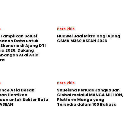
s
Pers Rilis
 Tampilkan Solusi
Huawei Jadi Mitra bagi Ajang
panan Data untuk
GSMA M360 ASEAN 2026
 Skenario di Ajang DTI
ia 2026, Dukung
angan AI di Asia
ra
s
Pers Rilis
nance Asia Desak
Shueisha Perluas Jangkauan
kan Hentikan
Global melalui MANGA MILLION,
an untuk Sektor Batu
Platform Manga yang
 ASEAN
Tersedia dalam 100 Bahasa