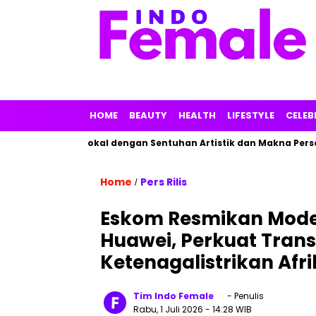
HOME
BEAUTY
HEALTH
LIFESTYLE
CELEB
kan Parfum Lokal dengan Sentuhan Artistik dan Makna Personal
Home
Pers Rilis
/
Eskom Resmikan Mode
Huawei, Perkuat Transf
Ketenagalistrikan Afr
Tim Indo Female
- Penulis
Rabu, 1 Juli 2026
- 14:28 WIB