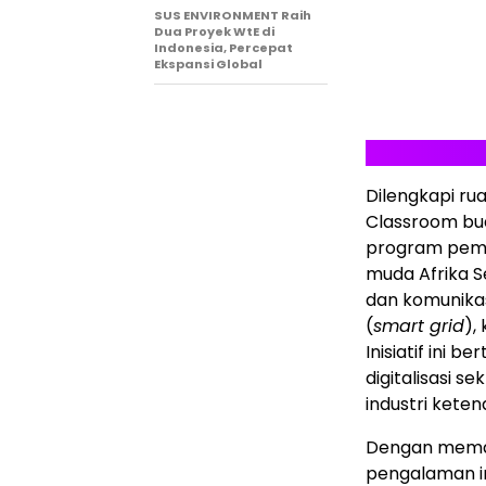
SUS ENVIRONMENT Raih
Dua Proyek WtE di
Indonesia, Percepat
Ekspansi Global
Dilengkapi ru
Classroom bua
program pemb
muda Afrika S
dan komunikasi
(
smart grid
),
Inisiatif ini 
digitalisasi 
industri keten
Dengan memanf
pengalaman i