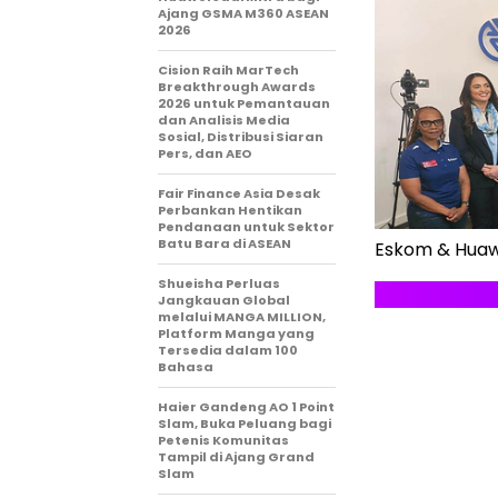
Ajang GSMA M360 ASEAN
2026
Cision Raih MarTech
Breakthrough Awards
2026 untuk Pemantauan
dan Analisis Media
Sosial, Distribusi Siaran
Pers, dan AEO
Fair Finance Asia Desak
Perbankan Hentikan
Pendanaan untuk Sektor
Batu Bara di ASEAN
Eskom & Huawe
Shueisha Perluas
Jangkauan Global
melalui MANGA MILLION,
Platform Manga yang
Tersedia dalam 100
Bahasa
Haier Gandeng AO 1 Point
Slam, Buka Peluang bagi
Petenis Komunitas
Tampil di Ajang Grand
Slam