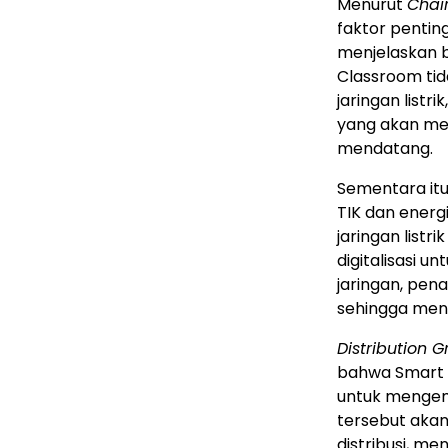
Menurut
Chai
faktor pentin
menjelaskan 
Classroom tid
jaringan listr
yang akan me
mendatang.
Sementara itu
TIK dan energ
jaringan listr
digitalisasi u
jaringan, pen
sehingga meni
Distribution 
bahwa Smart C
untuk mengem
tersebut akan
distribusi, me