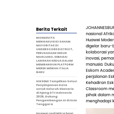
JOHANNESBURG,
Berita Terkait
nasional Afri
MONDEVITA
Huawei Modern
MENGAKUISISI SAHAM
digelar baru-
MAYORITAS DI
UNDERSCORE DISTRICT,
kolaborasi y
PERUSAHAAN INDUK
MAGLIANO, SEBAGAI
inovasi, pem
LANGKAH KEDUA DALAM
manusia. Duk
MEMBANGUN PLATFORM
MEREK MEWAH ITALIA
Eskom Academ
BARU
perjalanan Es
HIKSEMI Tampilkan Solusi
Kehadiran Es
Penyimpanan Data
Classroom men
untuk Seluruh Skenario
di Ajang DTI Indonesia
pihak dalam m
2026, Dukung
menghadapi k
Pengembangan AI di Asia
Tenggara
Huawei Jadi Mitra bagi