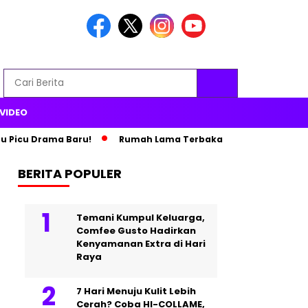
VIDEO
u Drama Baru!
Rumah Lama Terbakar, Paris Hilton Pindah ke Is
BERITA POPULER
Temani Kumpul Keluarga,
Comfee Gusto Hadirkan
Kenyamanan Extra di Hari
Raya
7 Hari Menuju Kulit Lebih
Cerah? Coba HI-COLLAME,