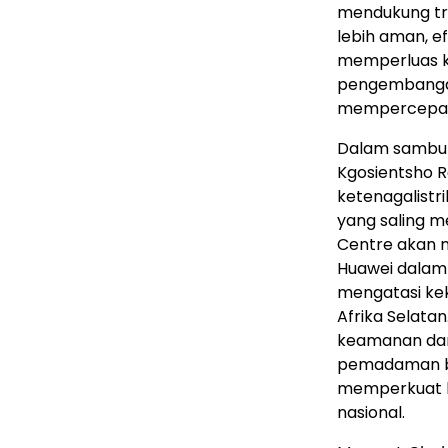
mendukung tr
lebih aman, e
memperluas ke
pengembangan
mempercepat tr
Dalam sambuta
Kgosientsho 
ketenagalist
yang saling m
Centre akan 
Huawei dalam
mengatasi kek
Afrika Selata
keamanan dan s
pemadaman ber
memperkuat k
nasional.