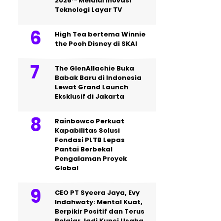
2026™ Melalui Inovasi
Teknologi Layar TV
High Tea bertema Winnie
the Pooh Disney di SKAI
The GlenAllachie Buka
Babak Baru di Indonesia
Lewat Grand Launch
Eksklusif di Jakarta
Rainbowco Perkuat
Kapabilitas Solusi
Fondasi PLTB Lepas
Pantai Berbekal
Pengalaman Proyek
Global
CEO PT Syeera Jaya, Evy
Indahwaty: Mental Kuat,
Berpikir Positif dan Terus
Belajar Jadi Kunci Usaha