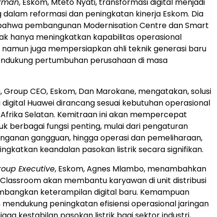
rman
, Eskom, Mteto Nyati, transformasi digital menjadi
g dalam reformasi dan peningkatan kinerja Eskom. Dia
bahwa pembangunan Modernisation Centre dan Smart
ak hanya meningkatkan kapabilitas operasional
ik, namun juga mempersiapkan ahli teknik generasi baru
ndukung pertumbuhan perusahaan di masa
, Group CEO, Eskom, Dan Marokane, mengatakan, solusi
i digital Huawei dirancang sesuai kebutuhan operasional
ik Afrika Selatan. Kemitraan ini akan mempercepat
ntuk berbagai fungsi penting, mulai dari pengaturan
anganan gangguan, hingga operasi dan pemeliharaan,
ngkatkan keandalan pasokan listrik secara signifikan.
Group Executive
, Eskom, Agnes Mlambo, menambahkan
lassroom akan membantu karyawan di unit distribusi
bangkan keterampilan digital baru. Kemampuan
 mendukung peningkatan efisiensi operasional jaringan
njaga kestabilan pasokan listrik bagi sektor industri,