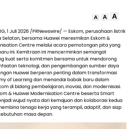
A
A
A
 1 Juli 2026 /PRNewswire/ — Eskom, perusahaan listrik
ka Selatan, bersama Huawei meresmikan Eskom &
isation Centre melalui acara pemotongan pita yang
baru ini. Kemitraan ini mencerminkan semangat
ang kuat serta komitmen bersama untuk mendorong
anfaatan teknologi, dan pengembangan sumber daya
ungan Huawei berperan penting dalam transformasi
y of Learning dan menandai babak baru dalam
kom di bidang pembelajaran, inovasi, dan modernisasi.
kom & Huawei Modernisation Centre beserta Smart
jadi wujud nyata dari kemajuan dan kolaborasi kedua
embina tenaga kerja yang terampil, adaptif, dan siap
ebutuhan masa depan.