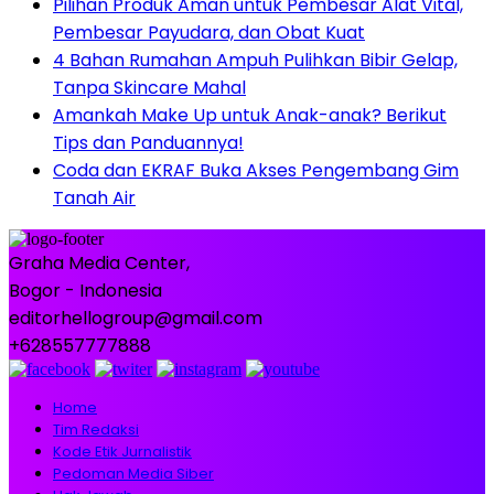
Pilihan Produk Aman untuk Pembesar Alat Vital,
Pembesar Payudara, dan Obat Kuat
4 Bahan Rumahan Ampuh Pulihkan Bibir Gelap,
Tanpa Skincare Mahal
Amankah Make Up untuk Anak-anak? Berikut
Tips dan Panduannya!
Coda dan EKRAF Buka Akses Pengembang Gim
Tanah Air
Graha Media Center,
Bogor - Indonesia
editorhellogroup@gmail.com
+628557777888
Home
Tim Redaksi
Kode Etik Jurnalistik
Pedoman Media Siber