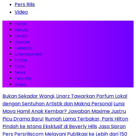
Pers Rilis
Video
Home
Beauty
Health
Lifestyle
Celebrity
Entertainment
Profile
Clinic
News
Pers Rilis
Video
Bukan Sekadar Wangi, Linarz Tawarkan Parfum Lokal
dengan Sentuhan Artistik dan Makna Personal
Luna
Maya Hamil Anak Kembar? Jawaban Maxime Justru
Picu Drama Baru!
Rumah Lama Terbakar, Paris Hilton
Pindah ke Istana Eksklusif di Beverly Hills
Jasa Siaran
Pers Persriliscom Melayani Publikasi ke Lebih dari 150