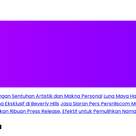
ngan Sentuhan Artistik dan Makna Personal
Luna Maya Ha
Eksklusif di Beverly Hills
Jasa Siaran Pers Persriliscom M
gkan Ribuan Press Release, Efektif untuk Pemulihkan Nama
a