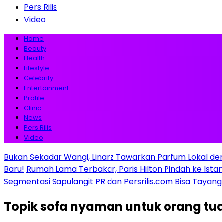
Pers Rilis
Video
Home
Beauty
Health
Lifestyle
Celebrity
Entertainment
Profile
Clinic
News
Pers Rilis
Video
Bukan Sekadar Wangi, Linarz Tawarkan Parfum Lokal de
Baru!
Rumah Lama Terbakar, Paris Hilton Pindah ke Istana 
Segmentasi
Sapulangit PR dan Persrilis.com Bisa Tayan
Topik
sofa nyaman untuk orang tu