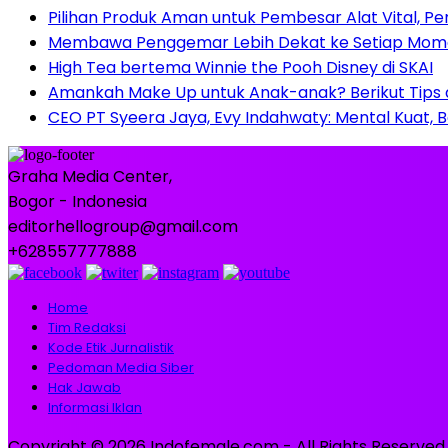
Pilihan Produk Aman untuk Pembesar Alat Vital, 
Membawa Penggemar Lebih Dekat ke Setiap Momen:
High Tea bertema Winnie the Pooh Disney di SKAI
Amankah Make Up untuk Anak-anak? Berikut Tips
CEO PT Syeera Jaya, Evy Indahwaty: Mental Kuat, Be
Graha Media Center,
Bogor - Indonesia
editorhellogroup@gmail.com
+628557777888
Home
Tim Redaksi
Kode Etik Jurnalistik
Pedoman Media Siber
Hak Jawab
Informasi Iklan
Copyright © 2026 Indofemale.com - All Rights Reserved