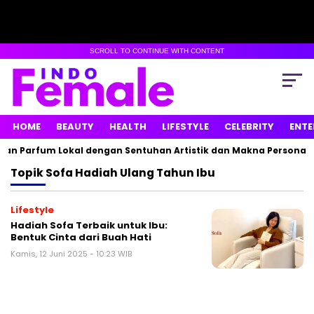
SCROLL TO CONTINUE WITH CONTENT
HOME
BEAUTY
HEALTH
LIFESTYLE
CELEBRITY
ENTE
an Parfum Lokal dengan Sentuhan Artistik dan Makna Personal
Topik
Sofa Hadiah Ulang Tahun Ibu
Lifestyle
Hadiah Sofa Terbaik untuk Ibu:
Bentuk Cinta dari Buah Hati
Kamis, 12 Juni 2025 - 10:23 WIB