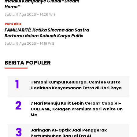
melalui Kampanye Global “Dream
Home”
Sabtu, 8 Agu 2026 - 14:26 WIB
Pers Rilis
FAMILIARITÉ: Ketika Sinema dan Sastra
Bertemu dalam Sebuah Karya Puitis
Sabtu, 8 Agu 2026 - 14:19 WIB
BERITA POPULER
Temani Kumpul Keluarga, Comfee Gusto
Hadirkan Kenyamanan Extra di Hari Raya
7 Hari Menuju Kulit Lebih Cerah? Coba HI-
COLLAME, Kolagen Premium dari White On
Me
Jaringan AI-Optik Jadi Penggerak
Pertumbuhan Baru di Era AI