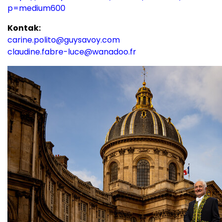
p=medium600
Kontak:
carine.polito@guysavoy.com
claudine.fabre-luce@wanadoo.fr