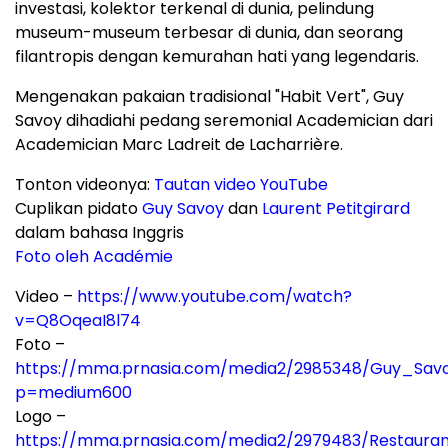
investasi, kolektor terkenal di dunia, pelindung
museum-museum terbesar di dunia, dan seorang
filantropis dengan kemurahan hati yang legendaris.
Mengenakan pakaian tradisional "Habit Vert", Guy
Savoy dihadiahi pedang seremonial Academician dari
Academician Marc Ladreit de Lacharrière.
Tonton videonya:
Tautan video YouTube
Cuplikan pidato
Guy Savoy
dan
Laurent Petitgirard
dalam bahasa Inggris
Foto oleh Académie
Video –
https://www.youtube.com/watch?
v=Q8OqeaI8l74
Foto –
https://mma.prnasia.com/media2/2985348/Guy_Savo
p=medium600
Logo –
https://mma.prnasia.com/media2/2979483/Restaura