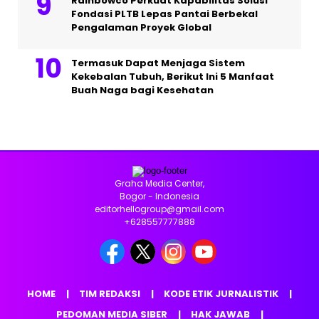
Rainbowco Perkuat Kapabilitas Solusi
Fondasi PLTB Lepas Pantai Berbekal
Pengalaman Proyek Global
Termasuk Dapat Menjaga Sistem
Kekebalan Tubuh, Berikut Ini 5 Manfaat
Buah Naga bagi Kesehatan
Graha Media Center,
Bogor - Indonesia
editorhellogroup@gmail.com
+628557777888
HOME
TIM REDAKSI
KODE ETIK JURNALISTIK
PEDOMAN MEDIA SIBER
HAK JAWAB