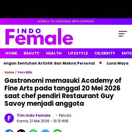
SCROLL TO CONTINUE WITH CONTENT
HOME
BEAUTY
HEALTH
LIFESTYLE
CELEBRITY
ENTE
an Sentuhan Artistik dan Makna Personal
Luna Maya Hamil
/
Home
Pers Rilis
Gastronomi memasuki Academy of
Fine Arts pada tanggal 20 Mei 2026
saat chef pendiri Restaurant Guy
Savoy menjadi anggota
Tim Indo Female
- Penulis
Kamis, 21 Mei 2026
- 13:13 WIB