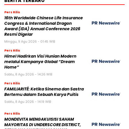
BERITA TERBARU
Pers Rilis
16th Worldwide Chinese Life Insurance
Congress & International Dragon
Award (IDA) Annual Conference 2026
Resmi Digelar
Minggu, 9 Agu 2026 - 01:45 WIB
Pers Rilis
Himel Hadirkan Visi Hunian Modern
melalui Kampanye Global “Dream
Home”
Sabtu, 8 Agu 2026 - 14:26 WIB
Pers Rilis
FAMILIARITÉ: Ketika Sinema dan Sastra
Bertemu dalam Sebuah Karya Puitis
Sabtu, 8 Agu 2026 - 14:19 WIB
Pers Rilis
MONDEVITA MENGAKUISISI SAHAM
MAYORITAS DI UNDERSCORE DISTRICT,