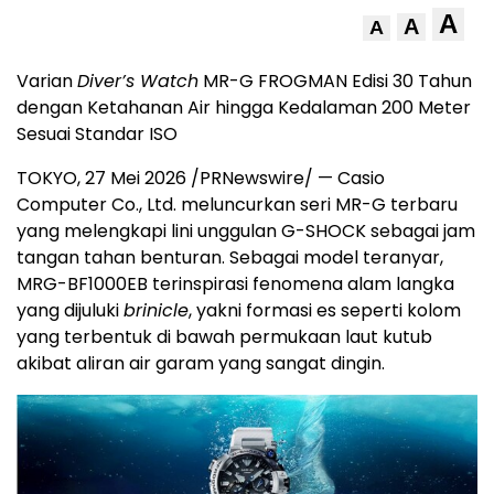
A
A
A
Varian
Diver’s Watch
MR-G FROGMAN Edisi 30 Tahun
dengan Ketahanan Air hingga Kedalaman 200 Meter
Sesuai Standar ISO
TOKYO, 27 Mei 2026 /PRNewswire/ — Casio
Computer Co., Ltd. meluncurkan seri MR-G terbaru
yang melengkapi lini unggulan G-SHOCK sebagai jam
tangan tahan benturan. Sebagai model teranyar,
MRG-BF1000EB terinspirasi fenomena alam langka
yang dijuluki
brinicle
, yakni formasi es seperti kolom
yang terbentuk di bawah permukaan laut kutub
akibat aliran air garam yang sangat dingin.