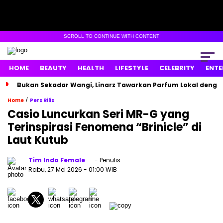
SCROLL TO CONTINUE WITH CONTENT
HOME
BEAUTY
HEALTH
LIFESTYLE
CELEBRITY
ENTE
Bukan Sekadar Wangi, Linarz Tawarkan Parfum Lokal dengan
/
Home
Pers Rilis
Casio Luncurkan Seri MR-G yang
Terinspirasi Fenomena “Brinicle” di
Laut Kutub
Tim Indo Female
- Penulis
Rabu, 27 Mei 2026
- 01:00 WIB