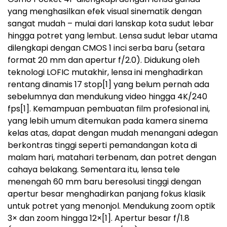
yang menghasilkan efek visual sinematik dengan
sangat mudah – mulai dari lanskap kota sudut lebar
hingga potret yang lembut. Lensa sudut lebar utama
dilengkapi dengan CMOS 1 inci serba baru (setara
format 20 mm dan apertur f/2.0). Didukung oleh
teknologi LOFIC mutakhir, lensa ini menghadirkan
rentang dinamis 17 stop
[1]
yang belum pernah ada
sebelumnya dan mendukung video hingga 4K/240
fps
[1]
. Kemampuan pembuatan film profesional ini,
yang lebih umum ditemukan pada kamera sinema
kelas atas, dapat dengan mudah menangani adegan
berkontras tinggi seperti pemandangan kota di
malam hari, matahari terbenam, dan potret dengan
cahaya belakang. Sementara itu, lensa tele
menengah 60 mm baru beresolusi tinggi dengan
apertur besar menghadirkan panjang fokus klasik
untuk potret yang menonjol. Mendukung zoom optik
3× dan zoom hingga 12×
[1]
. Apertur besar f/1.8