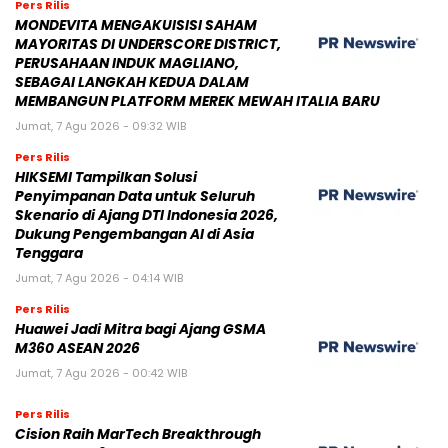
Pers Rilis
MONDEVITA MENGAKUISISI SAHAM
MAYORITAS DI UNDERSCORE DISTRICT,
PERUSAHAAN INDUK MAGLIANO,
SEBAGAI LANGKAH KEDUA DALAM
MEMBANGUN PLATFORM MEREK MEWAH ITALIA BARU
Jumat, 7 Agu 2026 - 09:32 WIB
Pers Rilis
HIKSEMI Tampilkan Solusi
Penyimpanan Data untuk Seluruh
Skenario di Ajang DTI Indonesia 2026,
Dukung Pengembangan AI di Asia
Tenggara
Jumat, 7 Agu 2026 - 04:14 WIB
Pers Rilis
Huawei Jadi Mitra bagi Ajang GSMA
M360 ASEAN 2026
Jumat, 7 Agu 2026 - 00:42 WIB
Pers Rilis
Cision Raih MarTech Breakthrough