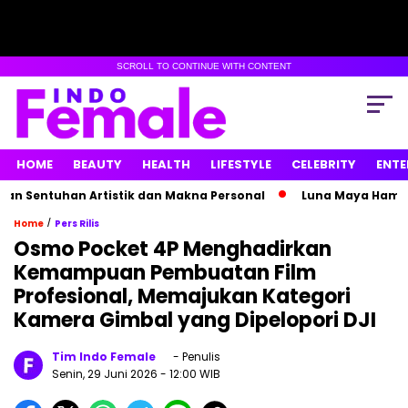
SCROLL TO CONTINUE WITH CONTENT
HOME
BEAUTY
HEALTH
LIFESTYLE
CELEBRITY
ENTE
entuhan Artistik dan Makna Personal
Luna Maya Hamil Ana
/
Home
Pers Rilis
Osmo Pocket 4P Menghadirkan
Kemampuan Pembuatan Film
Profesional, Memajukan Kategori
Kamera Gimbal yang Dipelopori DJI
Tim Indo Female
- Penulis
Senin, 29 Juni 2026
- 12:00 WIB