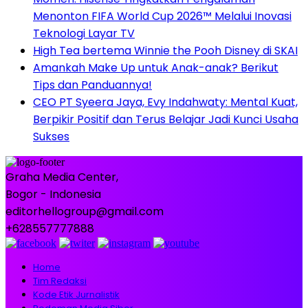
Menonton FIFA World Cup 2026™ Melalui Inovasi
Teknologi Layar TV
High Tea bertema Winnie the Pooh Disney di SKAI
Amankah Make Up untuk Anak-anak? Berikut
Tips dan Panduannya!
CEO PT Syeera Jaya, Evy Indahwaty: Mental Kuat,
Berpikir Positif dan Terus Belajar Jadi Kunci Usaha
Sukses
Graha Media Center,
Bogor - Indonesia
editorhellogroup@gmail.com
+628557777888
Home
Tim Redaksi
Kode Etik Jurnalistik