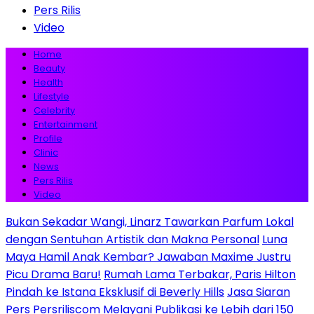
Pers Rilis
Video
Home
Beauty
Health
Lifestyle
Celebrity
Entertainment
Profile
Clinic
News
Pers Rilis
Video
Bukan Sekadar Wangi, Linarz Tawarkan Parfum Lokal
dengan Sentuhan Artistik dan Makna Personal
Luna
Maya Hamil Anak Kembar? Jawaban Maxime Justru
Picu Drama Baru!
Rumah Lama Terbakar, Paris Hilton
Pindah ke Istana Eksklusif di Beverly Hills
Jasa Siaran
Pers Persriliscom Melayani Publikasi ke Lebih dari 150