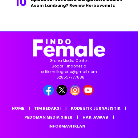
Asam Lambung? Review Herbavomitz
Graha Media Center,
Bogor - Indonesia
editorhellogroup@gmail.com
+628557777888
HOME
TIM REDAKSI
KODE ETIK JURNALISTIK
PEDOMAN MEDIA SIBER
HAK JAWAB
INFORMASI IKLAN