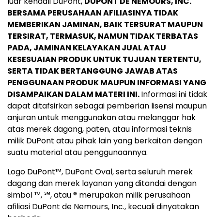
luar kendali DuPont,
DUPONT DE NEMOURS, INC.
BERSAMA PERUSAHAAN AFILIASINYA TIDAK
MEMBERIKAN JAMINAN, BAIK TERSURAT MAUPUN
TERSIRAT, TERMASUK, NAMUN TIDAK TERBATAS
PADA, JAMINAN KELAYAKAN JUAL ATAU
KESESUAIAN PRODUK UNTUK TUJUAN TERTENTU,
SERTA TIDAK BERTANGGUNG JAWAB ATAS
PENGGUNAAN PRODUK MAUPUN INFORMASI YANG
DISAMPAIKAN DALAM MATERI INI.
Informasi ini tidak
dapat ditafsirkan sebagai pemberian lisensi maupun
anjuran untuk menggunakan atau melanggar hak
atas merek dagang, paten, atau informasi teknis
milik DuPont atau pihak lain yang berkaitan dengan
suatu material atau penggunaannya.
Logo DuPont™, DuPont Oval, serta seluruh merek
dagang dan merek layanan yang ditandai dengan
simbol ™, ℠, atau ® merupakan milik perusahaan
afiliasi DuPont de Nemours, Inc., kecuali dinyatakan