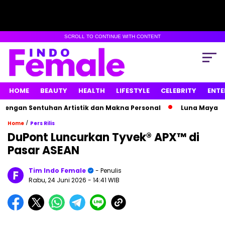
SCROLL TO CONTINUE WITH CONTENT
HOME
BEAUTY
HEALTH
LIFESTYLE
CELEBRITY
ENTE
gan Sentuhan Artistik dan Makna Personal
Luna Maya Hamil
/
Home
Pers Rilis
DuPont Luncurkan Tyvek® APX™ di
Pasar ASEAN
Tim Indo Female
- Penulis
Rabu, 24 Juni 2026
- 14:41 WIB