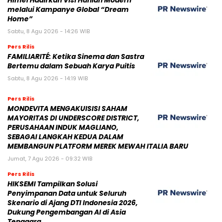
Himel Hadirkan Visi Hunian Modern
melalui Kampanye Global “Dream
Home”
Sabtu, 8 Agu 2026 - 14:26 WIB
Pers Rilis
FAMILIARITÉ: Ketika Sinema dan Sastra
Bertemu dalam Sebuah Karya Puitis
Sabtu, 8 Agu 2026 - 14:19 WIB
Pers Rilis
MONDEVITA MENGAKUISISI SAHAM
MAYORITAS DI UNDERSCORE DISTRICT,
PERUSAHAAN INDUK MAGLIANO,
SEBAGAI LANGKAH KEDUA DALAM
MEMBANGUN PLATFORM MEREK MEWAH ITALIA BARU
Jumat, 7 Agu 2026 - 09:32 WIB
Pers Rilis
HIKSEMI Tampilkan Solusi
Penyimpanan Data untuk Seluruh
Skenario di Ajang DTI Indonesia 2026,
Dukung Pengembangan AI di Asia
Tenggara