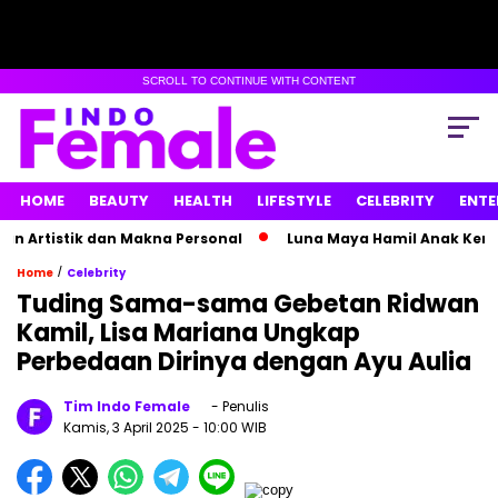
SCROLL TO CONTINUE WITH CONTENT
HOME
BEAUTY
HEALTH
LIFESTYLE
CELEBRITY
ENTE
tistik dan Makna Personal
Luna Maya Hamil Anak Kembar? 
/
Home
Celebrity
Tuding Sama-sama Gebetan Ridwan
Kamil, Lisa Mariana Ungkap
Perbedaan Dirinya dengan Ayu Aulia
Tim Indo Female
- Penulis
Kamis, 3 April 2025
- 10:00 WIB