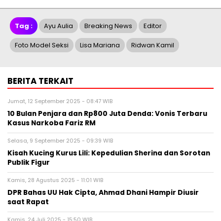
Tag :
Ayu Aulia
Breaking News
Editor
Foto Model Seksi
Lisa Mariana
Ridwan Kamil
BERITA TERKAIT
Jumat, 12 September 2025 - 08:47 WIB
10 Bulan Penjara dan Rp800 Juta Denda: Vonis Terbaru
Kasus Narkoba Fariz RM
Selasa, 9 September 2025 - 09:39 WIB
Kisah Kucing Kurus Lili: Kepedulian Sherina dan Sorotan
Publik Figur
Kamis, 28 Agustus 2025 - 11:01 WIB
DPR Bahas UU Hak Cipta, Ahmad Dhani Hampir Diusir
saat Rapat
Kamis, 24 Juli 2025 - 15:50 WIB