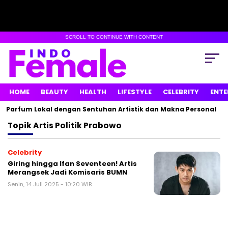
SCROLL TO CONTINUE WITH CONTENT
HOME
BEAUTY
HEALTH
LIFESTYLE
CELEBRITY
ENTE
 Parfum Lokal dengan Sentuhan Artistik dan Makna Personal
Topik
Artis Politik Prabowo
Celebrity
Giring hingga Ifan Seventeen! Artis
Merangsek Jadi Komisaris BUMN
Senin, 14 Juli 2025 - 10:20 WIB