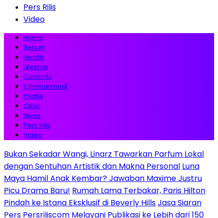
Pers Rilis
Video
Home
Beauty
Health
Lifestyle
Celebrity
Entertainment
Profile
Clinic
News
Pers Rilis
Video
Bukan Sekadar Wangi, Linarz Tawarkan Parfum Lokal
dengan Sentuhan Artistik dan Makna Personal
Luna
Maya Hamil Anak Kembar? Jawaban Maxime Justru
Picu Drama Baru!
Rumah Lama Terbakar, Paris Hilton
Pindah ke Istana Eksklusif di Beverly Hills
Jasa Siaran
Pers Persriliscom Melayani Publikasi ke Lebih dari 150