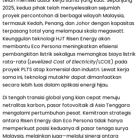
telah memiliki dasar kerja sama yang kuat. Sepanjang
2025, kedua pihak telah menyelesaikan sejumlah
proyek percontohan di berbagai wilayah Malaysia,
termasuk Kedah, Penang, dan Johor dengan kapasitas
terpasang total yang melampaui skala megawatt.
Keunggulan teknologi HJT Risen Energy akan
membantu Eco Persona meningkatkan efisiensi
pembangkitan listrik sekaligus memangkas biaya listrik
rata-rata (
Levelized Cost of Electricity
/LCOE) pada
proyek PLTS atap komersial dan industri. Lewat kerja
sama ini, teknologi mutakhir dapat dimanfaatkan
secara lebih luas dalam aplikasi energi hijau.
Di tengah transisi global yang kian cepat menuju
netralitas karbon, pasar fotovoltaik di Asia Tenggara
mengalami pertumbuhan pesat. Kemitraan strategis
antara Risen Energy dan Eco Persona tidak hanya
memperkuat posisi keduanya di pasar tenaga surya
Malaysia, melainkan juga—melalui sinergi antara