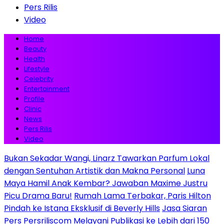
Pers Rilis
Video
Home
Beauty
Health
Lifestyle
Celebrity
Entertainment
Profile
Clinic
News
Pers Rilis
Video
Bukan Sekadar Wangi, Linarz Tawarkan Parfum Lokal
dengan Sentuhan Artistik dan Makna Personal
Luna
Maya Hamil Anak Kembar? Jawaban Maxime Justru
Picu Drama Baru!
Rumah Lama Terbakar, Paris Hilton
Pindah ke Istana Eksklusif di Beverly Hills
Jasa Siaran
Pers Persriliscom Melayani Publikasi ke Lebih dari 150