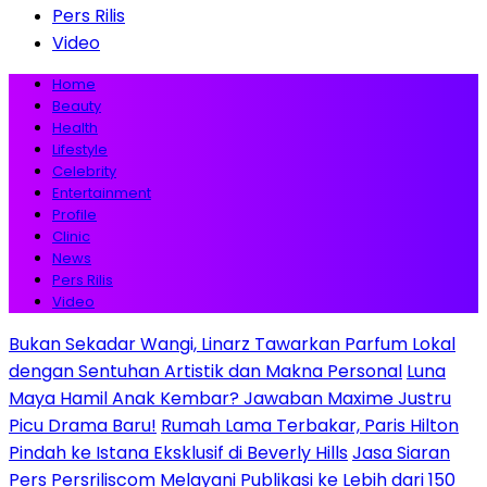
Pers Rilis
Video
Home
Beauty
Health
Lifestyle
Celebrity
Entertainment
Profile
Clinic
News
Pers Rilis
Video
Bukan Sekadar Wangi, Linarz Tawarkan Parfum Lokal
dengan Sentuhan Artistik dan Makna Personal
Luna
Maya Hamil Anak Kembar? Jawaban Maxime Justru
Picu Drama Baru!
Rumah Lama Terbakar, Paris Hilton
Pindah ke Istana Eksklusif di Beverly Hills
Jasa Siaran
Pers Persriliscom Melayani Publikasi ke Lebih dari 150