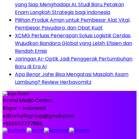
yang Siap Menghadapi AI. Studi Baru Petakan
Enam Langkah Strategis bagi Indonesia
Pilihan Produk Aman untuk Pembesar Alat Vital,
Pembesar Payudara, dan Obat Kuat
XCMG Perluas Penerapan Solusi Logistik Cerdas,
Wujudkan Bandara Global yang Lebih Efisien dan
Rendah Emisi
Jaringan AI-Optik Jadi Penggerak Pertumbuhan
Baru di Era AI
Apa Benar Jahe Bisa Mengatasi Masalah Asam
Lambung? Review Herbavomitz
Graha Media Center,
Bogor - Indonesia
editorhellogroup@gmail.com
+628557777888