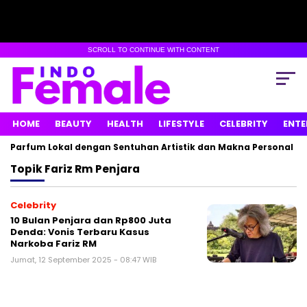
SCROLL TO CONTINUE WITH CONTENT
HOME
BEAUTY
HEALTH
LIFESTYLE
CELEBRITY
ENTE
n Parfum Lokal dengan Sentuhan Artistik dan Makna Personal
Topik
Fariz Rm Penjara
Celebrity
10 Bulan Penjara dan Rp800 Juta
Denda: Vonis Terbaru Kasus
Narkoba Fariz RM
Jumat, 12 September 2025 - 08:47 WIB