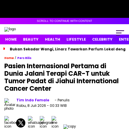
SCROLL TO CONTINUE WITH CONTENT
HOME
BEAUTY
HEALTH
LIFESTYLE
CELEBRITY
ENTE
Bukan Sekadar Wangi, Linarz Tawarkan Parfum Lokal dengan
/
Home
Pers Rilis
Pasien Internasional Pertama di
Dunia Jalani Terapi CAR-T untuk
Tumor Padat di Jiahui International
Cancer Center
Tim Indo Female
- Penulis
Rabu, 8 Juli 2026
- 00:33 WIB