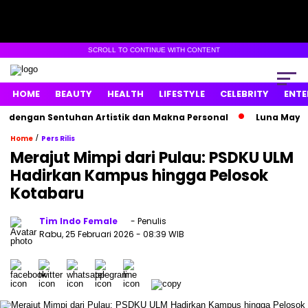
SCROLL TO CONTINUE WITH CONTENT
HOME
BEAUTY
HEALTH
LIFESTYLE
CELEBRITY
ENTE
ngan Sentuhan Artistik dan Makna Personal
Luna Maya Ham
/
Home
Pers Rilis
Merajut Mimpi dari Pulau: PSDKU ULM
Hadirkan Kampus hingga Pelosok
Kotabaru
Tim Indo Female
- Penulis
Rabu, 25 Februari 2026
- 08:39 WIB