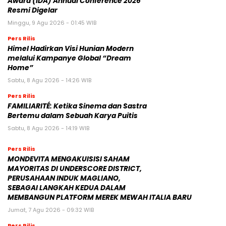
Award (IDA) Annual Conference 2026
Resmi Digelar
Minggu, 9 Agu 2026 - 01:45 WIB
Pers Rilis
Himel Hadirkan Visi Hunian Modern
melalui Kampanye Global “Dream
Home”
Sabtu, 8 Agu 2026 - 14:26 WIB
Pers Rilis
FAMILIARITÉ: Ketika Sinema dan Sastra
Bertemu dalam Sebuah Karya Puitis
Sabtu, 8 Agu 2026 - 14:19 WIB
Pers Rilis
MONDEVITA MENGAKUISISI SAHAM
MAYORITAS DI UNDERSCORE DISTRICT,
PERUSAHAAN INDUK MAGLIANO,
SEBAGAI LANGKAH KEDUA DALAM
MEMBANGUN PLATFORM MEREK MEWAH ITALIA BARU
Jumat, 7 Agu 2026 - 09:32 WIB
Pers Rilis