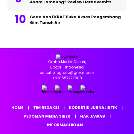
Asam Lambung? Review Herbavomitz
Coda dan EKRAF Buka Akses Pengembang
Gim Tanah Air
Graha Media Center,
Bogor - Indonesia
editorhellogroup@gmail.com
+628557777888
HOME
TIM REDAKSI
KODE ETIK JURNALISTIK
PEDOMAN MEDIA SIBER
HAK JAWAB
INFORMASI IKLAN