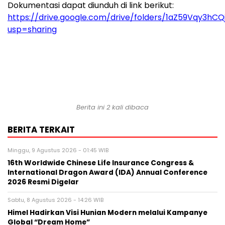
Dokumentasi dapat diunduh di link berikut:
https://drive.google.com/drive/folders/1aZ59Vqy3h
usp=sharing
Berita ini 2 kali dibaca
BERITA TERKAIT
Minggu, 9 Agustus 2026 - 01:45 WIB
16th Worldwide Chinese Life Insurance Congress &
International Dragon Award (IDA) Annual Conference
2026 Resmi Digelar
Sabtu, 8 Agustus 2026 - 14:26 WIB
Himel Hadirkan Visi Hunian Modern melalui Kampanye
Global “Dream Home”