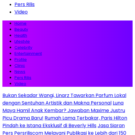
Pers Rilis
Video
Home
Beauty
Health
Lifestyle
Celebrity
Entertainment
Profile
Clinic
News
Pers Rilis
Video
Bukan Sekadar Wangi, Linarz Tawarkan Parfum Lokal
dengan Sentuhan Artistik dan Makna Personal
Luna
Maya Hamil Anak Kembar? Jawaban Maxime Justru
Picu Drama Baru!
Rumah Lama Terbakar, Paris Hilton
Pindah ke Istana Eksklusif di Beverly Hills
Jasa Siaran
Pers Persriliscom Melayani Publikasi ke Lebih dari 150