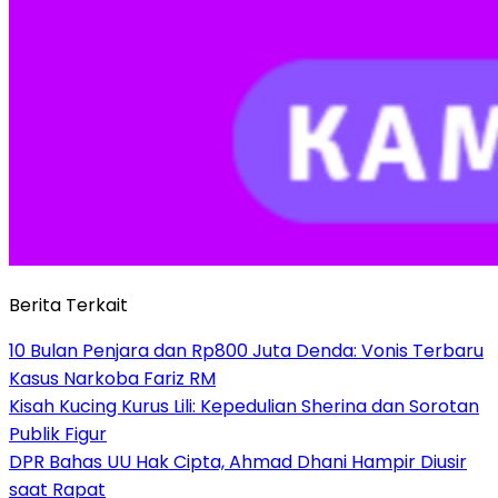
Berita Terkait
10 Bulan Penjara dan Rp800 Juta Denda: Vonis Terbaru
Kasus Narkoba Fariz RM
Kisah Kucing Kurus Lili: Kepedulian Sherina dan Sorotan
Publik Figur
DPR Bahas UU Hak Cipta, Ahmad Dhani Hampir Diusir
saat Rapat