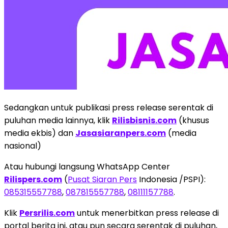
Sedangkan untuk publikasi press release serentak di
puluhan media lainnya, klik
Rilisbisnis.com
(khusus
media ekbis) dan
Jasasiaranpers.com
(media
nasional)
Atau hubungi langsung WhatsApp Center
Rilispers.com
(
Pusat Siaran Pers
Indonesia /PSPI):
085315557788
,
087815557788
,
08111157788
.
Klik
Persrilis.com
untuk menerbitkan press release di
portal berita ini, atau pun secara serentak di puluhan,