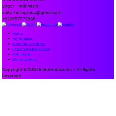
Bogor - Indonesia
editorhellogroup@gmail.com
+628557777888
Home
Tim Redaksi
Kode Etik Jurnalistik
Pedoman Media Siber
Hak Jawab
Informasi Iklan
Copyright © 2026 Indofemale.com - All Rights
Reserved