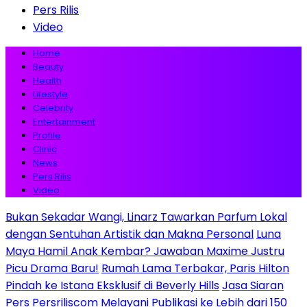
Pers Rilis
Video
Home
Beauty
Health
Lifestyle
Celebrity
Entertainment
Profile
Clinic
News
Pers Rilis
Video
Bukan Sekadar Wangi, Linarz Tawarkan Parfum Lokal
dengan Sentuhan Artistik dan Makna Personal
Luna
Maya Hamil Anak Kembar? Jawaban Maxime Justru
Picu Drama Baru!
Rumah Lama Terbakar, Paris Hilton
Pindah ke Istana Eksklusif di Beverly Hills
Jasa Siaran
Pers Persriliscom Melayani Publikasi ke Lebih dari 150