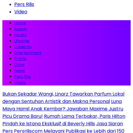
Pers Rilis
Video
Home
Beauty
Health
Lifestyle
Celebrity
Entertainment
Profile
Clinic
News
Pers Rilis
Video
Bukan Sekadar Wangi, Linarz Tawarkan Parfum Lokal
dengan Sentuhan Artistik dan Makna Personal
Luna
Maya Hamil Anak Kembar? Jawaban Maxime Justru
Picu Drama Baru!
Rumah Lama Terbakar, Paris Hilton
Pindah ke Istana Eksklusif di Beverly Hills
Jasa Siaran
Pers Persriliscom Melayani Publikasi ke Lebih dari 150