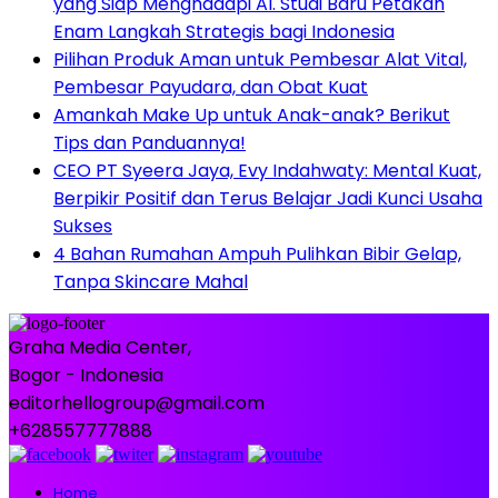
yang Siap Menghadapi AI. Studi Baru Petakan
Enam Langkah Strategis bagi Indonesia
Pilihan Produk Aman untuk Pembesar Alat Vital,
Pembesar Payudara, dan Obat Kuat
Amankah Make Up untuk Anak-anak? Berikut
Tips dan Panduannya!
CEO PT Syeera Jaya, Evy Indahwaty: Mental Kuat,
Berpikir Positif dan Terus Belajar Jadi Kunci Usaha
Sukses
4 Bahan Rumahan Ampuh Pulihkan Bibir Gelap,
Tanpa Skincare Mahal
Graha Media Center,
Bogor - Indonesia
editorhellogroup@gmail.com
+628557777888
Home