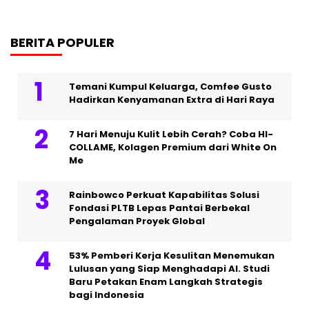
BERITA POPULER
Temani Kumpul Keluarga, Comfee Gusto
Hadirkan Kenyamanan Extra di Hari Raya
7 Hari Menuju Kulit Lebih Cerah? Coba HI-
COLLAME, Kolagen Premium dari White On
Me
Rainbowco Perkuat Kapabilitas Solusi
Fondasi PLTB Lepas Pantai Berbekal
Pengalaman Proyek Global
53% Pemberi Kerja Kesulitan Menemukan
Lulusan yang Siap Menghadapi AI. Studi
Baru Petakan Enam Langkah Strategis
bagi Indonesia