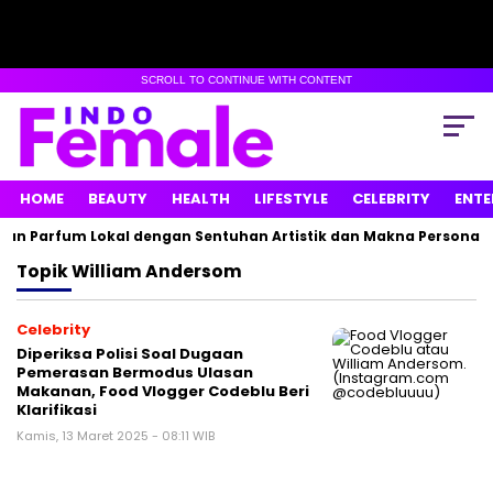
SCROLL TO CONTINUE WITH CONTENT
HOME
BEAUTY
HEALTH
LIFESTYLE
CELEBRITY
ENTE
an Parfum Lokal dengan Sentuhan Artistik dan Makna Personal
Topik
William Andersom
Celebrity
Diperiksa Polisi Soal Dugaan
Pemerasan Bermodus Ulasan
Makanan, Food Vlogger Codeblu Beri
Klarifikasi
Kamis, 13 Maret 2025 - 08:11 WIB