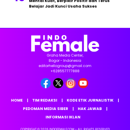
Mental Kuat, Berpikir Positif dan Terus
Belajar Jadi Kunci Usaha Sukses
Graha Media Center,
Bogor - Indonesia
editorhellogroup@gmail.com
+628557777888
HOME
TIM REDAKSI
KODE ETIK JURNALISTIK
PEDOMAN MEDIA SIBER
HAK JAWAB
INFORMASI IKLAN
COPYRIGHT © 2026 INDOFEMALE.COM - ALL RIGHTS RESERVED