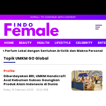
SCROLL TO CONTINUE WITH CONTENT
HOME
BEAUTY
HEALTH
LIFESTYLE
CELEBRITY
ENTE
n Parfum Lokal dengan Sentuhan Artistik dan Makna Personal
Topik
UMKM GO Global
Profile
Diberdayakan BRI, UMKM Handicraft
Asal Kebumen Sukses Gaungkan
Produk Alam Indonesia di Dunia
Rabu, 19 Februari 2025 - 13:22 WIB