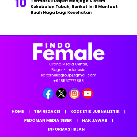
Termasuk Dapat Menjaga Sistem
Kekebalan Tubuh, Berikut Ini 5 Manfaat
Buah Naga bagi Kesehatan
Graha Media Center,
Bogor - Indonesia
editorhellogroup@gmail.com
+628557777888
HOME
TIM REDAKSI
KODE ETIK JURNALISTIK
PEDOMAN MEDIA SIBER
HAK JAWAB
INFORMASI IKLAN