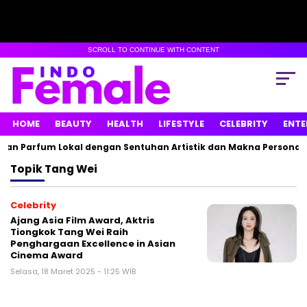
SCROLL TO CONTINUE WITH CONTENT
HOME
BEAUTY
HEALTH
LIFESTYLE
CELEBRITY
ENTE
kan Parfum Lokal dengan Sentuhan Artistik dan Makna Personal
Topik
Tang Wei
Celebrity
Ajang Asia Film Award, Aktris
Tiongkok Tang Wei Raih
Penghargaan Excellence in Asian
Cinema Award
Selasa, 18 Maret 2025 - 11:25 WIB