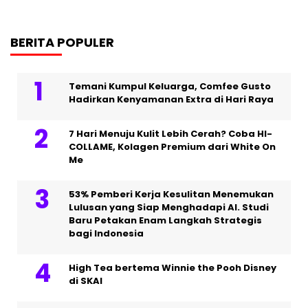
BERITA POPULER
Temani Kumpul Keluarga, Comfee Gusto
Hadirkan Kenyamanan Extra di Hari Raya
7 Hari Menuju Kulit Lebih Cerah? Coba HI-
COLLAME, Kolagen Premium dari White On
Me
53% Pemberi Kerja Kesulitan Menemukan
Lulusan yang Siap Menghadapi AI. Studi
Baru Petakan Enam Langkah Strategis
bagi Indonesia
High Tea bertema Winnie the Pooh Disney
di SKAI