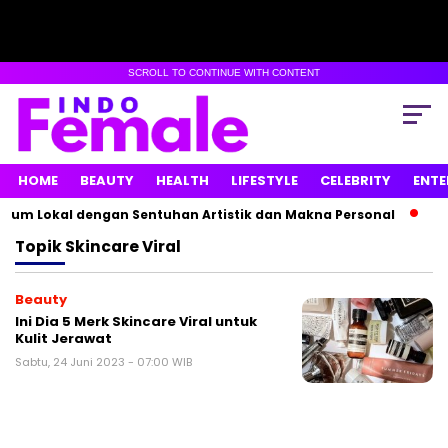
SCROLL TO CONTINUE WITH CONTENT
HOME
BEAUTY
HEALTH
LIFESTYLE
CELEBRITY
ENTE
fum Lokal dengan Sentuhan Artistik dan Makna Personal
Lu
Topik
Skincare Viral
Beauty
Ini Dia 5 Merk Skincare Viral untuk
Kulit Jerawat
Sabtu, 24 Juni 2023 - 07:00 WIB