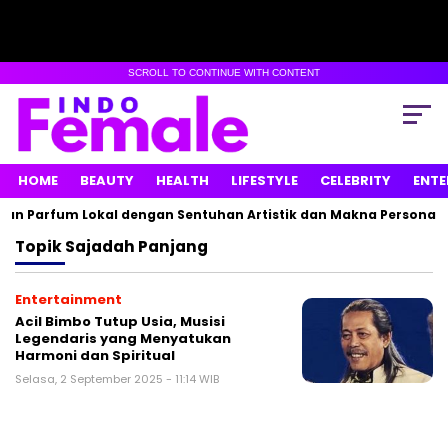
SCROLL TO CONTINUE WITH CONTENT
HOME
BEAUTY
HEALTH
LIFESTYLE
CELEBRITY
ENTE
an Parfum Lokal dengan Sentuhan Artistik dan Makna Personal
Topik
Sajadah Panjang
Entertainment
Acil Bimbo Tutup Usia, Musisi
Legendaris yang Menyatukan
Harmoni dan Spiritual
Selasa, 2 September 2025 - 11:14 WIB