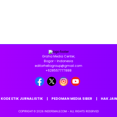
Graha Media Center,
Bogor - Indonesia
editorhellogroup@gmail.com
+628557777888
KODE ETIK JURNALISTIK
PEDOMAN MEDIA SIBER
HAK JA
COPYRIGHT © 2026 INDOFEMALE.COM - ALL RIGHTS RESERVED