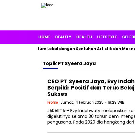
HOME
BEAUTY
HEALTH
LIFESTYLE
CELEB
rz Tawarkan Parfum Lokal dengan Sentuhan Artistik dan Makna P
Topik
PT Syeera Jaya
CEO PT Syeera Jaya, Evy Indah
Berpikir Positif dan Terus Bela
Sukses
Profile
| Jumat, 14 Februari 2025 - 18:29 WIB
JAKARTA – Evy Indahwaty melepaskan kari
digelutinya selama 30 tahun demi menge
pengusaha. Pada 2020 dia hengkang dari