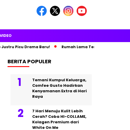
VIDEO
stru Picu Drama Baru!
Rumah Lama Terbakar, Paris Hilton Pin
BERITA POPULER
Temani Kumpul Keluarga,
Comfee Gusto Hadirkan
Kenyamanan Extra di Hari
Raya
7 Hari Menuju Kulit Lebih
Cerah? Coba HI-COLLAME,
Kolagen Premium dari
White On Me