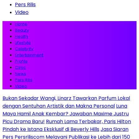
Pers Rilis
Video
Home
Beauty
Health
Lifestyle
Celebrity
Entertainment
Profile
Clinic
News
Pers Rilis
Video
Bukan Sekadar Wangi, Linarz Tawarkan Parfum Lokal
dengan Sentuhan Artistik dan Makna Personal
Luna
Maya Hamil Anak Kembar? Jawaban Maxime Justru
Picu Drama Baru!
Rumah Lama Terbakar, Paris Hilton
Pindah ke Istana Eksklusif di Beverly Hills
Jasa Siaran
Pers Persriliscom Melayani Publikasi ke Lebih dari 150