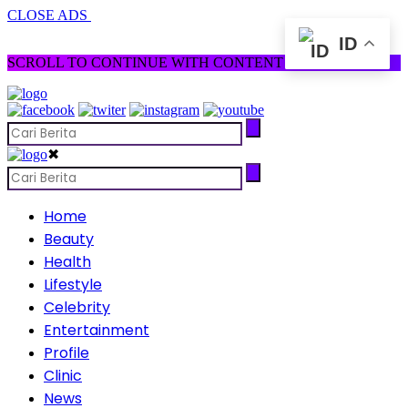
CLOSE ADS
ID
SCROLL TO CONTINUE WITH CONTENT
✖
Home
Beauty
Health
Lifestyle
Celebrity
Entertainment
Profile
Clinic
News