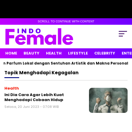
SCROLL TO CONTINUE WITH CONTENT
HOME
BEAUTY
HEALTH
LIFESTYLE
CELEBRITY
ENTE
n Parfum Lokal dengan Sentuhan Artistik dan Makna Personal
Topik
Menghadapi Kegagalan
Health
Ini Dia Cara Agar Lebih Kuat
Menghadapi Cobaan Hidup
Selasa, 20 Juni 2023 - 07:08 WIB