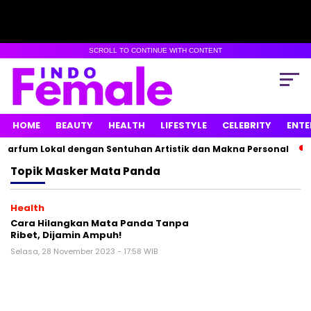
SCROLL TO CONTINUE WITH CONTENT
HOME
BEAUTY
HEALTH
LIFESTYLE
CELEBRITY
ENTE
Parfum Lokal dengan Sentuhan Artistik dan Makna Personal
Topik
Masker Mata Panda
Health
Cara Hilangkan Mata Panda Tanpa
Ribet, Dijamin Ampuh!
Selasa, 28 November 2023 - 17:58 WIB