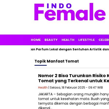
HOME
BEAUTY
HEALTH
LIFESTYLE
CELEB
, Linarz Tawarkan Parfum Lokal dengan Sentuhan Artistik dan 
Topik
Manfaat Tomat
Nomor 2 Bisa Turunkan Risiko K
Tomat yang Terkenal untuk K
Health
| Selasa, 18 Februari 2025 - 09:47 WIB
JAKARTA – Sebagian orang mungkin han
tomat untuk kesehatan mata. Buah yan
ternyata dikemas dengan berbagai manf
dikenal…