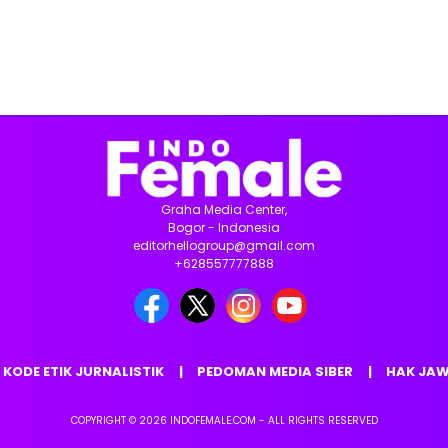
Graha Media Center,
Bogor - Indonesia
editorhellogroup@gmail.com
+628557777888
KODE ETIK JURNALISTIK
PEDOMAN MEDIA SIBER
HAK JA
COPYRIGHT © 2026 INDOFEMALE.COM - ALL RIGHTS RESERVED