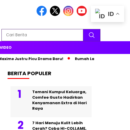
ID
VIDEO
ime Justru Picu Drama Baru!
Rumah Lama Terbakar, Paris Hil
BERITA POPULER
Temani Kumpul Keluarga,
Comfee Gusto Hadirkan
Kenyamanan Extra di Hari
Raya
7 Hari Menuju Kulit Lebih
Cerah? Coba HI-COLLAME,