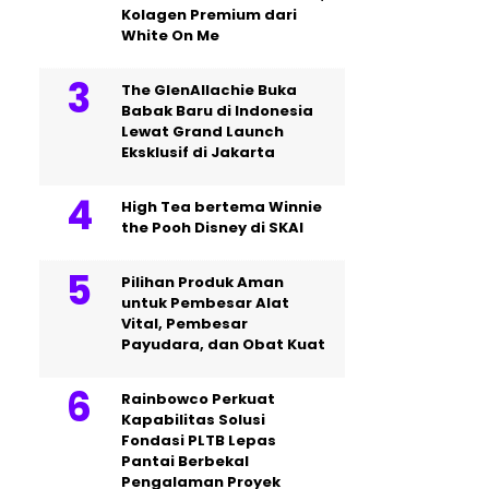
Kolagen Premium dari
White On Me
The GlenAllachie Buka
Babak Baru di Indonesia
Lewat Grand Launch
Eksklusif di Jakarta
High Tea bertema Winnie
the Pooh Disney di SKAI
Pilihan Produk Aman
untuk Pembesar Alat
Vital, Pembesar
Payudara, dan Obat Kuat
Rainbowco Perkuat
Kapabilitas Solusi
Fondasi PLTB Lepas
Pantai Berbekal
Pengalaman Proyek