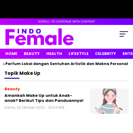
SCROLL TO CONTINUE WITH CONTENT
HOME
BEAUTY
HEALTH
LIFESTYLE
CELEBRITY
ENTE
n Parfum Lokal dengan Sentuhan Artistik dan Makna Personal
Topik
Make Up
Beauty
Amankah Make Up untuk Anak-
anak? Berikut Tips dan Panduannya!
Kamis, 26 Oktober 2023 - 23:04 WIB