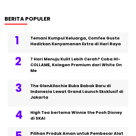
BERITA POPULER
Temani Kumpul Keluarga, Comfee Gusto
Hadirkan Kenyamanan Extra di Hari Raya
7 Hari Menuju Kulit Lebih Cerah? Coba HI-
COLLAME, Kolagen Premium dari White On
Me
The GlenAllachie Buka Babak Baru di
Indonesia Lewat Grand Launch Eksklusif di
Jakarta
High Tea bertema Winnie the Pooh Disney
di SKAI
Pilihan Produk Aman untuk Pembesar Alat