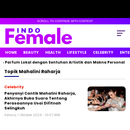
SCROLL TO CONTINUE WITH CONTENT
HOME
BEAUTY
HEALTH
LIFESTYLE
CELEBRITY
ENTE
n Parfum Lokal dengan Sentuhan Artistik dan Makna Personal
Topik
Mahalini Raharja
Celebrity
Penyanyi Cantik Mahalini Raharja,
Akhirnya Buka Suara Tentang
Perasaannya Usai Difitnah
Selingkuh
Selasa, 1 Oktober 2024 - 10:07 WIB