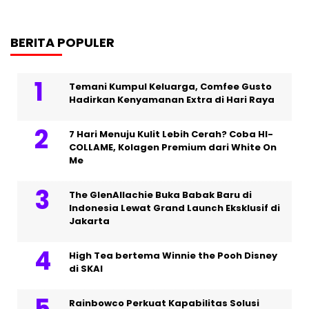
BERITA POPULER
Temani Kumpul Keluarga, Comfee Gusto
Hadirkan Kenyamanan Extra di Hari Raya
7 Hari Menuju Kulit Lebih Cerah? Coba HI-
COLLAME, Kolagen Premium dari White On
Me
The GlenAllachie Buka Babak Baru di
Indonesia Lewat Grand Launch Eksklusif di
Jakarta
High Tea bertema Winnie the Pooh Disney
di SKAI
Rainbowco Perkuat Kapabilitas Solusi