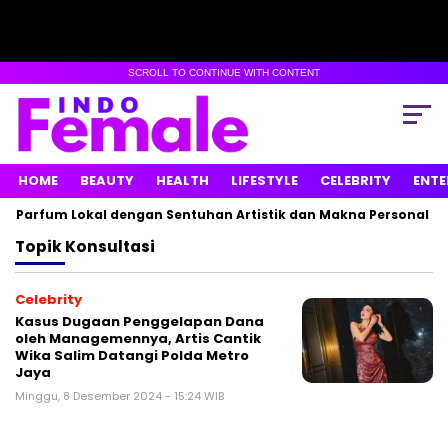
SCROLL TO CONTINUE WITH CONTENT
HOME
BEAUTY
HEALTH
LIFESTYLE
CELEBRITY
ENTE
n Parfum Lokal dengan Sentuhan Artistik dan Makna Personal
Topik
Konsultasi
Celebrity
Kasus Dugaan Penggelapan Dana
oleh Managemennya, Artis Cantik
Wika Salim Datangi Polda Metro
Jaya
Minggu, 8 Desember 2024 - 15:24 WIB