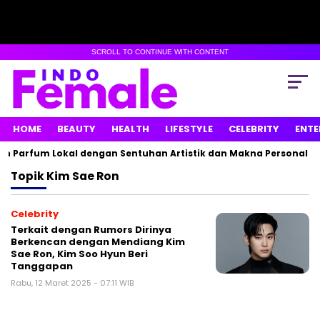
SCROLL TO CONTINUE WITH CONTENT
HOME
BEAUTY
HEALTH
LIFESTYLE
CELEBRITY
ENTE
n Parfum Lokal dengan Sentuhan Artistik dan Makna Personal
Topik
Kim Sae Ron
Celebrity
Terkait dengan Rumors Dirinya
Berkencan dengan Mendiang Kim
Sae Ron, Kim Soo Hyun Beri
Tanggapan
Rabu, 12 Maret 2025 - 07:11 WIB